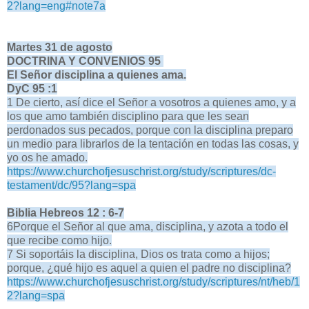
2?lang=eng#note7a
Martes 31 de agosto
DOCTRINA Y CONVENIOS 95
El Señor disciplina a quienes ama.
DyC 95 :1
1 De cierto, así dice el Señor a vosotros a quienes amo, y a
los que amo también disciplino para que les sean
perdonados sus pecados, porque con la disciplina preparo
un medio para librarlos de la tentación en todas las cosas, y
yo os he amado.
https://www.churchofjesuschrist.org/study/scriptures/dc-
testament/dc/95?lang=spa
Biblia Hebreos 12 : 6-7
6Porque el Señor al que ama, disciplina, y azota a todo el
que recibe como hijo.
7 Si soportáis la disciplina, Dios os trata como a hijos;
porque, ¿qué hijo es aquel a quien el padre no disciplina?
https://www.churchofjesuschrist.org/study/scriptures/nt/heb/1
2?lang=spa