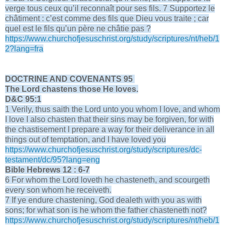
verge tous ceux qu’il reconnaît pour ses fils. 7 Supportez le
châtiment : c’est comme des fils que Dieu vous traite ; car
quel est le fils qu’un père ne châtie pas ?
https://www.churchofjesuschrist.org/study/scriptures/nt/heb/1
2?lang=fra
DOCTRINE AND COVENANTS 95
The Lord chastens those He loves.
D&C 95:1
1 Verily, thus saith the Lord unto you whom I love, and whom
I love I also chasten that their sins may be forgiven, for with
the chastisement I prepare a way for their deliverance in all
things out of temptation, and I have loved you
https://www.churchofjesuschrist.org/study/scriptures/dc-
testament/dc/95?lang=eng
Bible Hebrews 12 : 6-7
6 For whom the Lord loveth he chasteneth, and scourgeth
every son whom he receiveth.
7 If ye endure chastening, God dealeth with you as with
sons; for what son is he whom the father chasteneth not?
https://www.churchofjesuschrist.org/study/scriptures/nt/heb/1