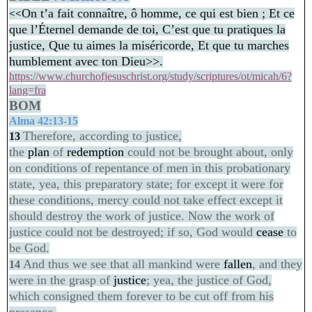
On t’a fait connaître, ô homme, ce qui est bien ; Et ce
<<
que l’Éternel demande de toi, C’est que tu pratiques la
justice, Que tu aimes la miséricorde, Et que tu marches
humblement avec ton Dieu>>.
https://www.churchofjesuschrist.org/study/scriptures/ot/micah/6?
lang=fra
BOM
Alma 42:13-15
Therefore, according to justice,
13
the
plan
of
redemption
could not be brought about, only
on conditions of repentance of men in this probationary
state, yea, this preparatory state; for except it were for
these conditions, mercy could not take effect except it
should destroy the work of justice. Now the work of
justice could not be destroyed; if so, God would
cease
to
be God.
And thus we see that all mankind were
fallen
, and they
14
were in the grasp of
justice
; yea, the justice of God,
which consigned them forever to be cut off from his