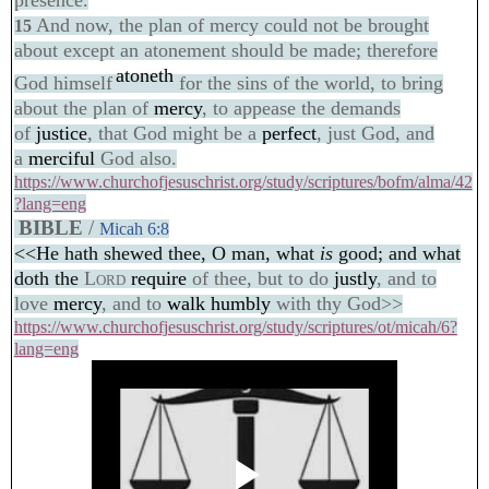
presence.
And now, the plan of mercy could not be brought
15
about except an atonement should be made; therefore
atoneth
God himself
for the sins of the world, to bring
about the plan of
mercy
, to appease the demands
of
justice
, that God might be a
perfect
, just God, and
a
merciful
God also.
https://www.churchofjesuschrist.org/study/scriptures/bofm/alma/42
?lang=eng
BIBLE
/
Micah 6:8
<<He hath shewed thee, O man, what
is
good; and what
doth the
Lord
require
of thee, but to do
justly
, and to
love
mercy
, and to
walk
humbly
with thy God>>
https://www.churchofjesuschrist.org/study/scriptures/ot/micah/6?
lang=eng