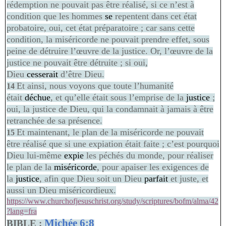
rédemption ne pouvait pas être réalisé, si ce n’est à
condition que les hommes
se
repentent dans cet état
probatoire, oui, cet état préparatoire ; car sans cette
condition, la miséricorde ne pouvait prendre effet, sous
peine de détruire l’œuvre de la justice. Or, l’œuvre de la
justice ne pouvait être détruite ; si oui,
Dieu
cesserait
d’être Dieu.
Et ainsi, nous voyons que toute l’humanité
14
était
déchue
, et qu’elle était sous l’emprise de la
justice
;
oui, la justice de Dieu, qui la condamnait à jamais à être
retranchée de sa présence.
Et maintenant, le plan de la miséricorde ne pouvait
15
être réalisé que si une expiation était faite ; c’est pourquoi
Dieu lui-même
expie
les péchés du monde, pour réaliser
le plan de la
miséricorde
, pour apaiser les exigences de
la
justice
, afin que Dieu soit un Dieu
parfait
et juste, et
aussi un Dieu miséricordieux.
https://www.churchofjesuschrist.org/study/scriptures/bofm/alma/42
?lang=fra
Michée 6:8
BIBLE :