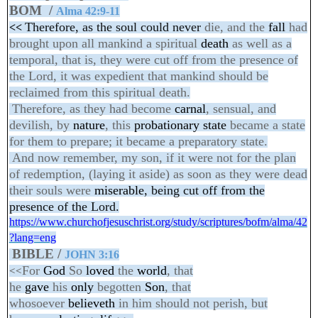
BOM
/
Alma 42:9-11
Therefore, as the soul could never
die, and the
fall
had
<<
brought upon all mankind a spiritual
death
as well as a
temporal, that is, they were cut off from the presence of
the Lord, it was expedient that mankind should be
reclaimed from this spiritual death.
Therefore, as they had become
carnal
, sensual, and
devilish, by
nature
, this
probationary state
became a state
for them to prepare; it became a preparatory state.
And now remember, my son, if it were not for the plan
of redemption, (laying it aside) as soon as they were dead
their souls were
miserable
, being cut off from the
presence of the Lord.
https://www.churchofjesuschrist.org/study/scriptures/bofm/alma/42
?lang=eng
BIBLE /
JOHN 3:16
For
God
So
loved
the
world
, that
<<
he
gave
his
only
begotten
Son
, that
whosoever
believeth
in him should not perish, but