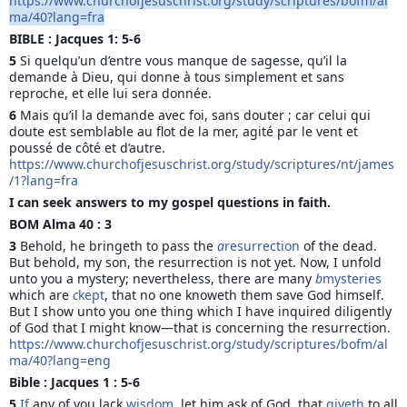
https://www.churchofjesuschrist.org/study/scriptures/bofm/al
ma/40?lang=fra
BIBLE : Jacques 1: 5-6 
5 
Si quelqu’un d’entre vous manque de sagesse, qu’il la 
demande à Dieu, qui donne à tous simplement et sans 
reproche, et elle lui sera donnée. 
6 
Mais qu’il la demande avec foi, sans douter ; car celui qui 
doute est semblable au flot de la mer, agité par le vent et 
poussé de côté et d’autre. 
https://www.churchofjesuschrist.org/study/scriptures/nt/james
/1?lang=fra
I can seek answers to my gospel questions in faith.
BOM Alma 40 : 3
3 
Behold, he bringeth to pass the 
a
resurrection
 of the dead. 
But behold, my son, the resurrection is not yet. Now, I unfold 
unto you a mystery; nevertheless, there are many 
b
mysteries
which are 
c
kept
, that no one knoweth them save God himself. 
But I show unto you one thing which I have inquired diligently 
of God that I might know—that is concerning the resurrection. 
https://www.churchofjesuschrist.org/study/scriptures/bofm/al
ma/40?lang=eng
Bible : Jacques 1 : 5-6 
5 
If
 any of you lack 
wisdom
, let him ask of God, that 
giveth
 to all 