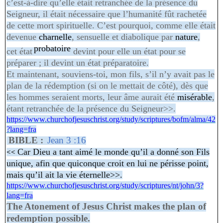
c’est-à-dire qu’elle était retranchée de la présence du
Seigneur, il était nécessaire que l’humanité fût rachetée
de cette mort spirituelle. C’est pourquoi, comme elle était
devenue
charnelle
, sensuelle et diabolique par
nature
,
probatoire
cet
état
devint
pour elle un état pour se
préparer ; il devint un état préparatoire.
Et maintenant, souviens-toi, mon fils, s’il n’y avait pas le
plan de la rédemption (si on le mettait de côté), dès que
les hommes seraient morts, leur âme aurait été
misérable
,
étant retranchée de la présence du Seigneur>>.
https://www.churchofjesuschrist.org/study/scriptures/bofm/alma/42
?lang=fra
BIBLE :
Jean 3 :16
Car Dieu a tant aimé le monde qu’il a donné son Fils
<<
unique, afin que quiconque croit en lui ne périsse point,
mais qu’il ait la vie éternelle>>.
https://www.churchofjesuschrist.org/study/scriptures/nt/john/3?
lang=fra
The Atonement of Jesus Christ makes the plan of
redemption possible.