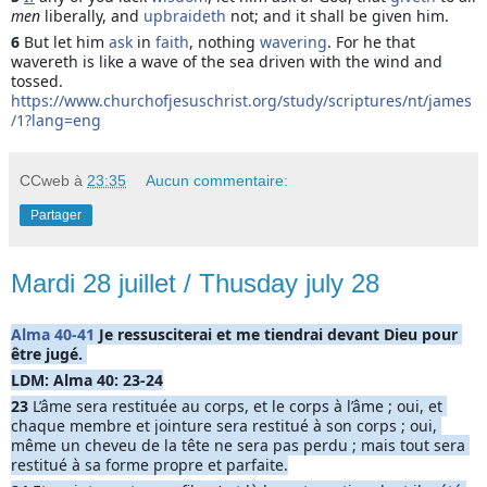
men
 liberally, and 
upbraideth
 not; and it shall be given him.
6 
But let him 
ask
 in 
faith
, nothing 
wavering
. For he that 
wavereth is like a wave of the sea driven with the wind and 
tossed. 
https://www.churchofjesuschrist.org/study/scriptures/nt/james
/1?lang=eng
CCweb
à
23:35
Aucun commentaire:
Partager
Mardi 28 juillet / Thusday july 28
Alma 40-41
 Je ressusciterai et me tiendrai devant Dieu pour 
être jugé. 
LDM: Alma 40: 23-24
23 
L’âme sera restituée au corps, et le corps à l’âme ; oui, et 
chaque membre et jointure sera restitué à son corps ; oui, 
même un cheveu de la tête ne sera pas perdu ; mais tout sera 
restitué à sa forme propre et parfaite.