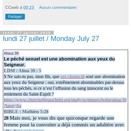
CCweb
à
00:23
Aucun commentaire:
Partager
lundi 27 juillet 2020
lundi 27 juillet / Monday July 27
Alma 39
Le péché sexuel est une abomination aux yeux du
Seigneur.
LDM : Alma 39 : 5
5
Ne sais-tu pas, mon fils, que
ces choses-là
sont une abomination
aux yeux du Seigneur ; oui, extrêmement abominables par-dessus
tous les péchés, si ce n’est l’effusion du sang innocent ou le
reniement du Saint-Esprit ?
https://www.churchofjesuschrist.org/study/scriptures/bofm/alma/39
?lang=fra
BIBLE : Mathieu 5:28
Mais moi, je vous dis que quiconque regarde une
28
femme pour la convoiter a déjà commis un adultère avec