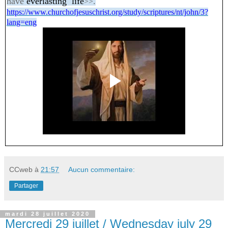
have
everlasting
life
.
>>
https://www.churchofjesuschrist.org/study/scriptures/nt/john/3?
lang=eng
CCweb
à
21:57
Aucun commentaire:
Partager
mardi 28 juillet 2020
Mercredi 29 juillet / Wednesday july 29