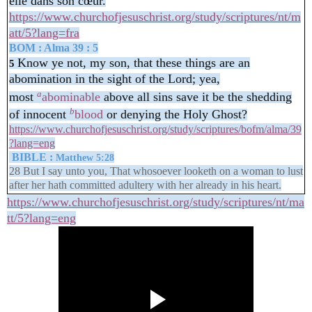
elle dans son cœur.
https://www.churchofjesuschrist.org/study/scriptures/nt/m
att/5?lang=fra
BOM : Alma 39 : 5
Know ye not, my son, that these things are an
5
abomination in the sight of the Lord; yea,
a
most
abominable
above all sins save it be the shedding
b
of innocent
blood
or denying the Holy Ghost?
https://www.churchofjesuschrist.org/study/scriptures/bofm/alma/39
?lang=eng
BIBLE :
Matthew 5:28
28 But I say unto you, That whosoever looketh on a woman to lust
after her hath committed adultery with her already in his heart.
https://www.churchofjesuschrist.org/study/scriptures/nt/ma
tt/5?lang=eng