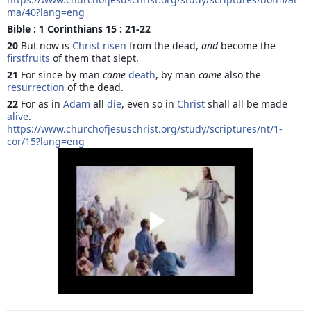
ma/40?lang=eng
Bible : 1 Corinthians 15 : 21-22 
20 
But now is 
Christ
risen
 from the dead, 
and
 become the 
firstfruits
 of them that slept. 
21 
For since by man 
came
death
, by man 
came
 also the 
resurrection
 of the dead. 
22 
For as in 
Adam
 all 
die
, even so in 
Christ
 shall all be made 
alive
. 
https://www.churchofjesuschrist.org/study/scriptures/nt/1-
cor/15?lang=eng