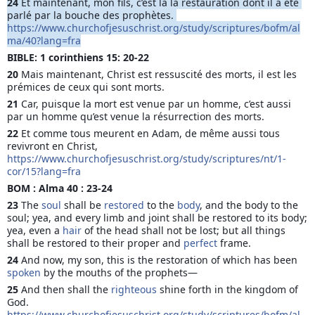
24 
Et maintenant, mon fils, c’est là la restauration dont il a été 
parlé par la bouche des prophètes. 
https://www.churchofjesuschrist.org/study/scriptu
res/bofm/al
ma/40?lang=fra
BIBLE: 1 corinthiens 15: 20-22
20 
Mais maintenant, Christ est ressuscité des morts, il est les 
prémices de ceux qui sont morts.
21 
Car, puisque la mort est venue par un homme, c’est aussi 
par un homme qu’est venue la résurrection des morts.
22 
Et comme tous meurent en Adam, de même aussi tous 
revivront en Christ, 
https://www.churchofjesuschrist.org/study/scriptures/nt/1-
cor/15?lang=fra
BOM : Alma 40 : 23-24 
23 
The 
soul
 shall be 
restored
 to the 
body
, and the body to the 
soul; yea, and every limb and joint shall be restored to its body; 
yea, even a 
hair
 of the head shall not be lost; but all things 
shall be restored to their proper and 
perfect
 frame.
24 
And now, my son, this is the restoration of which has been 
spoken
 by the mouths of the prophets—
25 
And then shall the 
righteous
 shine forth in the kingdom of 
God. 
https://www.churchofjesuschrist.org/study/scriptures/bofm/al