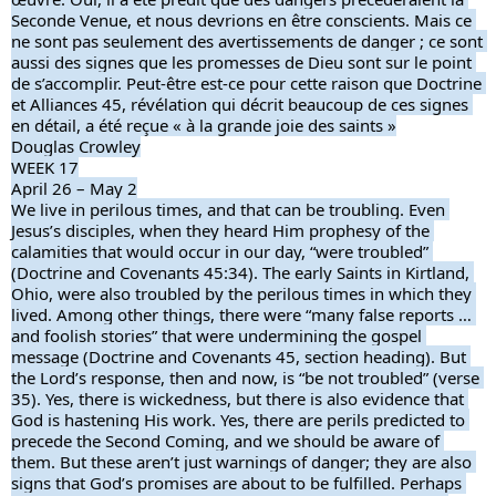
Seconde Venue, et nous devrions en être conscients. Mais ce 
ne sont pas seulement des avertissements de danger ; ce sont 
aussi des signes que les promesses de Dieu sont sur le point 
de s’accomplir. Peut-être est-ce pour cette raison que Doctrine 
et Alliances 45, révélation qui décrit beaucoup de ces signes 
en détail, a été reçue « à la grande joie des saints »
Douglas Crowley
WEEK 17
April 26 – May 2
We live in perilous times, and that can be troubling. Even 
Jesus’s disciples, when they heard Him prophesy of the 
calamities that would occur in our day, “were troubled” 
(Doctrine and Covenants 45:34). The early Saints in Kirtland, 
Ohio, were also troubled by the perilous times in which they 
lived. Among other things, there were “many false reports … 
and foolish stories” that were undermining the gospel 
message (Doctrine and Covenants 45, section heading). But 
the Lord’s response, then and now, is “be not troubled” (verse 
35). Yes, there is wickedness, but there is also evidence that 
God is hastening His work. Yes, there are perils predicted to 
precede the Second Coming, and we should be aware of 
them. But these aren’t just warnings of danger; they are also 
signs that God’s promises are about to be fulfilled. Perhaps 