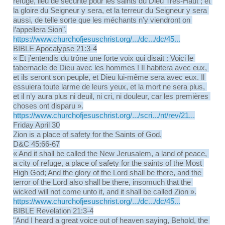
refuge, lieu de sécurité pour les saints du Dieu Très-Haut ; et 
la gloire du Seigneur y sera, et la terreur du Seigneur y sera 
aussi, de telle sorte que les méchants n’y viendront on 
l’appellera Sion".
https://www.churchofjesuschrist.org/.../dc.../dc/45...
BIBLE Apocalypse 21:3-4
« Et j’entendis du trône une forte voix qui disait : Voici le 
tabernacle de Dieu avec les hommes ! Il habitera avec eux, 
et ils seront son peuple, et Dieu lui-même sera avec eux. Il 
essuiera toute larme de leurs yeux, et la mort ne sera plus, 
et il n’y aura plus ni deuil, ni cri, ni douleur, car les premières 
choses ont disparu ».
https://www.churchofjesuschrist.org/.../scri.../nt/rev/21...
Friday April 30
Zion is a place of safety for the Saints of God.
D&C 45:66-67
« And it shall be called the New Jerusalem, a land of peace, 
a city of refuge, a place of safety for the saints of the Most 
High God; And the glory of the Lord shall be there, and the 
terror of the Lord also shall be there, insomuch that the 
wicked will not come unto it, and it shall be called Zion ».
https://www.churchofjesuschrist.org/.../dc.../dc/45...
BIBLE Revelation 21:3-4
"And I heard a great voice out of heaven saying, Behold, the 