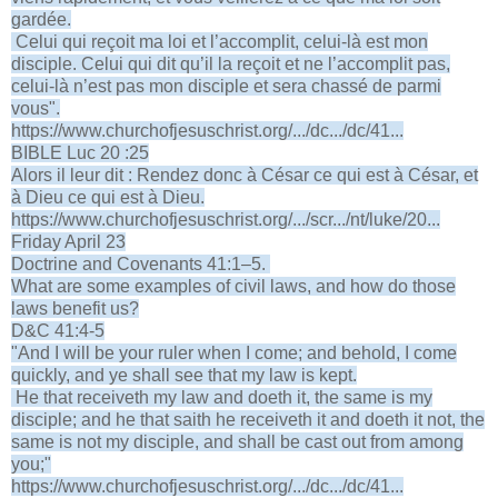
gardée.
Celui qui reçoit ma loi et l’accomplit, celui-là est mon
disciple. Celui qui dit qu’il la reçoit et ne l’accomplit pas,
celui-là n’est pas mon disciple et sera chassé de parmi
vous".
https://www.churchofjesuschrist.org/.../dc.../dc/41...
BIBLE Luc 20 :25
Alors il leur dit : Rendez donc à César ce qui est à César, et
à Dieu ce qui est à Dieu.
https://www.churchofjesuschrist.org/.../scr.../nt/luke/20...
Friday April 23
Doctrine and Covenants 41:1–5.
What are some examples of civil laws, and how do those
laws benefit us?
D&C 41:4-5
"And I will be your ruler when I come; and behold, I come
quickly, and ye shall see that my law is kept.
He that receiveth my law and doeth it, the same is my
disciple; and he that saith he receiveth it and doeth it not, the
same is not my disciple, and shall be cast out from among
you;"
https://www.churchofjesuschrist.org/.../dc.../dc/41...