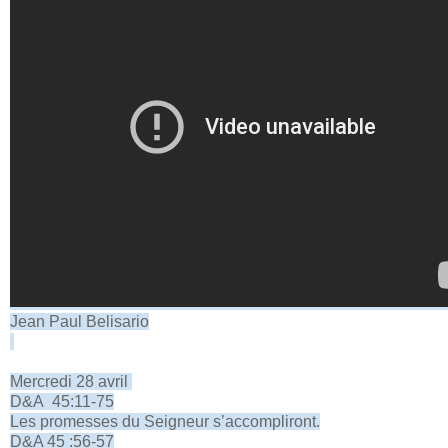
Jean Paul Belisario
Mercredi 28 avril
D&A 45:11-75
Les promesses du Seigneur s’accompliront.
D&A 45 :56-57