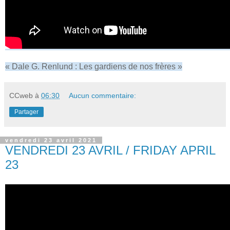
« Dale G. Renlund : Les gardiens de nos frères »
CCweb
à
06:30
Aucun commentaire:
Partager
vendredi 23 avril 2021
VENDREDI 23 AVRIL / FRIDAY APRIL
23