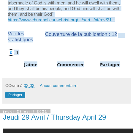
tabernacle of God is with men, and he will dwell with them, 
and they shall be his people, and God himself shall be with 
them, and be their God".
https://www.churchofjesuschrist.org/.../scri.../nt/rev/21...
Voir les
Couverture de la publication : 12
statistiques
1
1
J’aime
Commenter
Partager
CCweb
à
03:03
Aucun commentaire:
Partager
jeudi 29 avril 2021
Jeudi 29 Avril / Thursday April 29
0:29
/
2:08