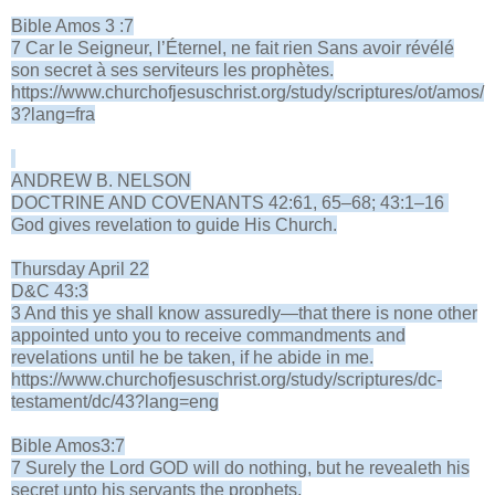
Bible Amos 3 :7
7 Car le Seigneur, l’Éternel, ne fait rien Sans avoir révélé
son secret à ses serviteurs les prophètes.
https://www.churchofjesuschrist.org/study/scriptures/ot/amos/
3?lang=fra
ANDREW B. NELSON
DOCTRINE AND COVENANTS 42:61, 65–68; 43:1–16
God gives revelation to guide His Church.
Thursday April 22
D&C 43:3
3 And this ye shall know assuredly—that there is none other
appointed unto you to receive commandments and
revelations until he be taken, if he abide in me.
https://www.churchofjesuschrist.org/study/scriptures/dc-
testament/dc/43?lang=eng
Bible Amos3:7
7 Surely the Lord GOD will do nothing, but he revealeth his
secret unto his servants the prophets.