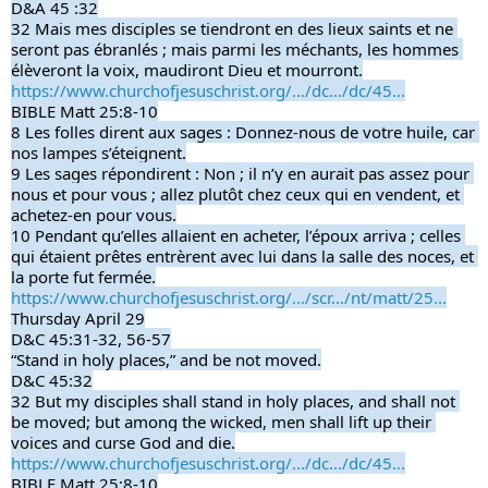
D&A 45 :32
32 Mais mes disciples se tiendront en des lieux saints et ne 
seront pas ébranlés ; mais parmi les méchants, les hommes 
élèveront la voix, maudiront Dieu et mourront.
https://www.churchofjesuschrist.org/.../dc.../dc/45...
BIBLE Matt 25:8-10
8 Les folles dirent aux sages : Donnez-nous de votre huile, car 
nos lampes s’éteignent.
9 Les sages répondirent : Non ; il n’y en aurait pas assez pour 
nous et pour vous ; allez plutôt chez ceux qui en vendent, et 
achetez-en pour vous.
10 Pendant qu’elles allaient en acheter, l’époux arriva ; celles 
qui étaient prêtes entrèrent avec lui dans la salle des noces, et 
la porte fut fermée.
https://www.churchofjesuschrist.org/.../scr.../nt/matt/25...
Thursday April 29
D&C 45:31-32, 56-57
“Stand in holy places,” and be not moved.
D&C 45:32
32 But my disciples shall stand in holy places, and shall not 
be moved; but among the wicked, men shall lift up their 
voices and curse God and die.
https://www.churchofjesuschrist.org/.../dc.../dc/45...
BIBLE Matt 25:8-10