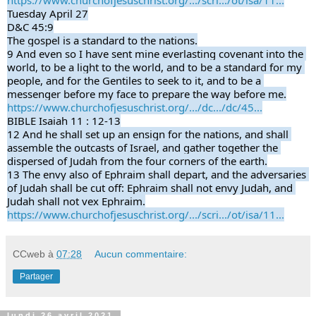
https://www.churchofjesuschrist.org/.../scri.../ot/isa/11...
Tuesday April 27
D&C 45:9
The gospel is a standard to the nations.
9 And even so I have sent mine everlasting covenant into the 
world, to be a light to the world, and to be a standard for my 
people, and for the Gentiles to seek to it, and to be a 
messenger before my face to prepare the way before me.
https://www.churchofjesuschrist.org/.../dc.../dc/45...
BIBLE Isaiah 11 : 12-13
12 And he shall set up an ensign for the nations, and shall 
assemble the outcasts of Israel, and gather together the 
dispersed of Judah from the four corners of the earth.
13 The envy also of Ephraim shall depart, and the adversaries 
of Judah shall be cut off: Ephraim shall not envy Judah, and 
Judah shall not vex Ephraim.
https://www.churchofjesuschrist.org/.../scri.../ot/isa/11...
CCweb
à
07:28
Aucun commentaire:
Partager
lundi 26 avril 2021