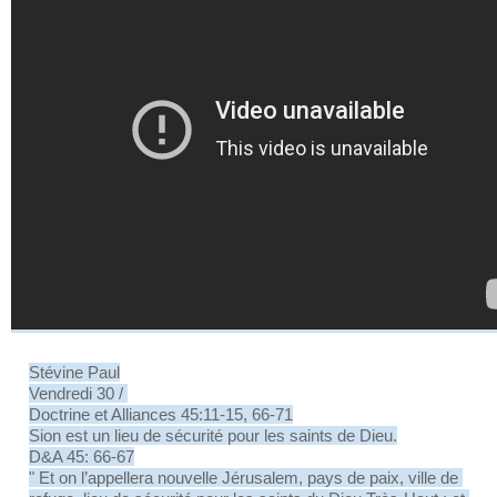
Stévine Paul
Vendredi 30 / 
Doctrine et Alliances 45:11-15, 66-71
Sion est un lieu de sécurité pour les saints de Dieu.
D&A 45: 66-67
" Et on l’appellera nouvelle Jérusalem, pays de paix, ville de 