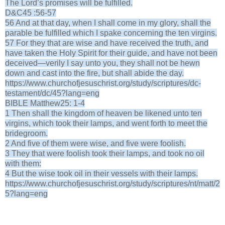
The Lord’s promises will be fulfilled.
D&C45 :56-57
56 And at that day, when I shall come in my glory, shall the
parable be fulfilled which I spake concerning the ten virgins.
57 For they that are wise and have received the truth, and
have taken the Holy Spirit for their guide, and have not been
deceived—verily I say unto you, they shall not be hewn
down and cast into the fire, but shall abide the day.
https://www.churchofjesuschrist.org/study/scriptures/dc-
testament/dc/45?lang=eng
BIBLE Matthew25: 1-4
1 Then shall the kingdom of heaven be likened unto ten
virgins, which took their lamps, and went forth to meet the
bridegroom.
2 And five of them were wise, and five were foolish.
3 They that were foolish took their lamps, and took no oil
with them:
4 But the wise took oil in their vessels with their lamps.
https://www.churchofjesuschrist.org/study/scriptures/nt/matt/2
5?lang=eng