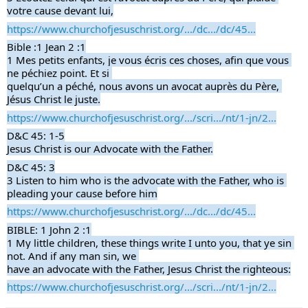
votre cause devant lui,
https://www.churchofjesuschrist.org/.../dc.../dc/45...
Bible :1 Jean 2 :1
1 Mes petits enfants, je vous écris ces choses, afin que vous 
ne péchiez point. Et si 
quelqu’un a péché, nous avons un avocat auprès du Père, 
Jésus Christ le juste.
https://www.churchofjesuschrist.org/.../scri.../nt/1-jn/2...
D&C 45: 1-5
Jesus Christ is our Advocate with the Father.
D&C 45: 3
3 Listen to him who is the advocate with the Father, who is 
pleading your cause before him
https://www.churchofjesuschrist.org/.../dc.../dc/45...
BIBLE: 1 John 2 :1
1 My little children, these things write I unto you, that ye sin 
not. And if any man sin, we 
have an advocate with the Father, Jesus Christ the righteous:
https://www.churchofjesuschrist.org/.../scri.../nt/1-jn/2...