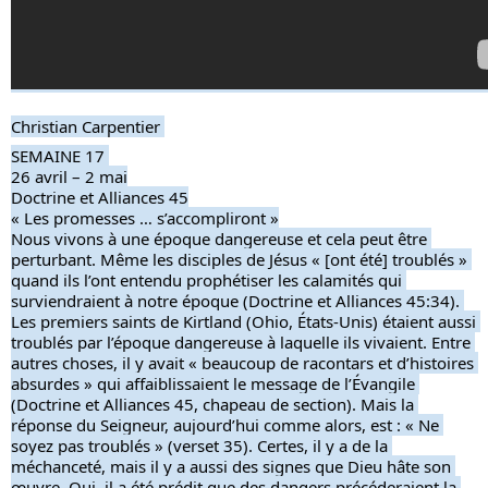
Christian Carpentier 
SEMAINE 17 
26 avril – 2 mai
Doctrine et Alliances 45
« Les promesses … s’accompliront »
Nous vivons à une époque dangereuse et cela peut être 
perturbant. Même les disciples de Jésus « [ont été] troublés » 
quand ils l’ont entendu prophétiser les calamités qui 
surviendraient à notre époque (Doctrine et Alliances 45:34). 
Les premiers saints de Kirtland (Ohio, États-Unis) étaient aussi 
troublés par l’époque dangereuse à laquelle ils vivaient. Entre 
autres choses, il y avait « beaucoup de racontars et d’histoires 
absurdes » qui affaiblissaient le message de l’Évangile 
(Doctrine et Alliances 45, chapeau de section). Mais la 
réponse du Seigneur, aujourd’hui comme alors, est : « Ne 
soyez pas troublés » (verset 35). Certes, il y a de la 
méchanceté, mais il y a aussi des signes que Dieu hâte son 
œuvre. Oui, il a été prédit que des dangers précéderaient la 