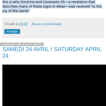
this is why Doctrine and Covenants 45—a revelation that 
describes many of these signs in detail—was received “to the 
joy of the Saints”
CCweb
à
23:08
Aucun commentaire:
Partager
samedi 24 avril 2021
SAMEDI 24 AVRIL / SATURDAY APRIL
24