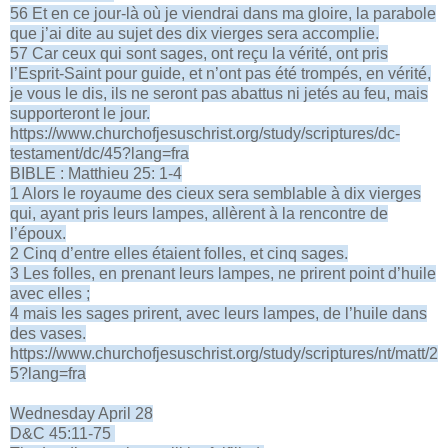
56 Et en ce jour-là où je viendrai dans ma gloire, la parabole
que j’ai dite au sujet des dix vierges sera accomplie.
57 Car ceux qui sont sages, ont reçu la vérité, ont pris
l’Esprit-Saint pour guide, et n’ont pas été trompés, en vérité,
je vous le dis, ils ne seront pas abattus ni jetés au feu, mais
supporteront le jour.
https://www.churchofjesuschrist.org/study/scriptures/dc-
testament/dc/45?lang=fra
BIBLE : Matthieu 25: 1-4
1 Alors le royaume des cieux sera semblable à dix vierges
qui, ayant pris leurs lampes, allèrent à la rencontre de
l’époux.
2 Cinq d’entre elles étaient folles, et cinq sages.
3 Les folles, en prenant leurs lampes, ne prirent point d’huile
avec elles ;
4 mais les sages prirent, avec leurs lampes, de l’huile dans
des vases.
https://www.churchofjesuschrist.org/study/scriptures/nt/matt/2
5?lang=fra
Wednesday April 28
D&C 45:11-75