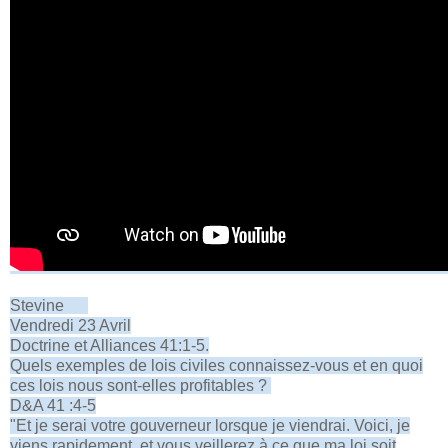
Stevine
Vendredi 23 Avril
Doctrine et Alliances 41:1-5.
Quels exemples de lois civiles connaissez-vous et en quoi
ces lois nous sont-elles profitables ?
D&A 41 :4-5
"Et je serai votre gouverneur lorsque je viendrai. Voici, je
viens rapidement, et vous veillerez à ce que ma loi soit