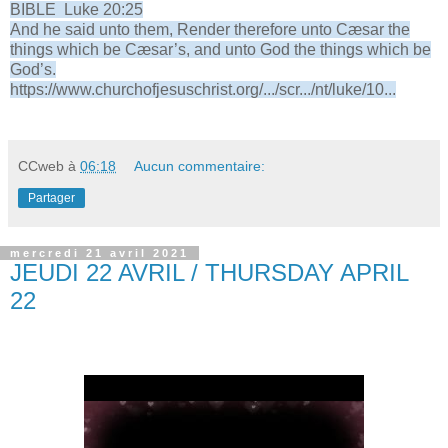
BIBLE Luke 20:25
And he said unto them, Render therefore unto Cæsar the
things which be Cæsar’s, and unto God the things which be
God’s.
https://www.churchofjesuschrist.org/.../scr.../nt/luke/10...
CCweb
à
06:18
Aucun commentaire:
Partager
mercredi 21 avril 2021
JEUDI 22 AVRIL / THURSDAY APRIL
22