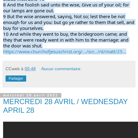
8 And the foolish said unto the wise, Give us of your oil; for 
our lamps are gone out.
9 But the wise answered, saying, Not so; lest there be not 
enough for us and you: but go ye rather to them that sell, and 
buy for yourselves.
10 And while they went to buy, the bridegroom came; and 
they that were ready went in with him to the marriage: and 
the door was shut.
https://www.churchofjesuschrist.org/.../scr.../nt/matt/25...
CCweb
à
00:48
Aucun commentaire:
Partager
mercredi 28 avril 2021
MERCREDI 28 AVRIL / WEDNESDAY
APRIL 28