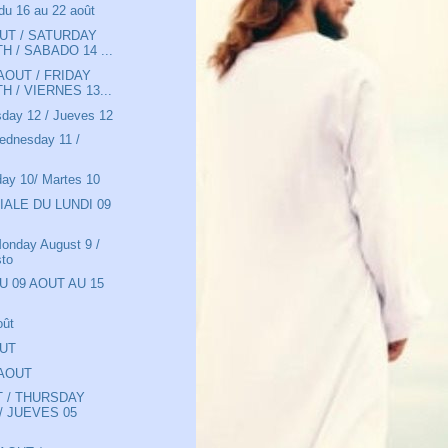
u 16 au 22 août
UT / SATURDAY
H / SABADO 14 ...
AOUT / FRIDAY
H / VIERNES 13...
sday 12 / Jueves 12
Wednesday 11 /
day 10/ Martes 10
IALE DU LUNDI 09
Monday August 9 /
sto
U 09 AOUT AU 15
oût
OUT
 AOUT
T / THURSDAY
/ JUEVES 05