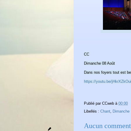
CC
Dimanche 08 Août
Dans nos foyers tout est b
https://youtu.be/jHkrXZkOu
Publié par
CCweb
à
00:00
Libellés :
Chant
,
Dimanche
Aucun commenta