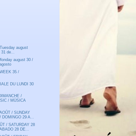
/ Tuesday august
 31 de...
Monday august 30 /
agosto
 WEEK 35 /
IALE DU LUNDI 30
DIMANCHE /
SIC / MÚSICA
 AOÛT / SUNDAY
/ DOMINGO 29 A...
ÛT / SATURDAY 28
ABADO 28 DE...