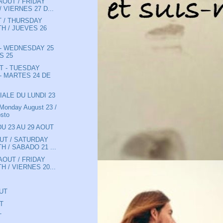
AOÛT / FRIDAY
 VIERNES 27 D...
T / THURSDAY
H / JUEVES 26
 - WEDNESDAY 25
S 25
T - TUESDAY
- MARTES 24 DE
IALE DU LUNDI 23
 Monday August 23 /
osto
DU 23 AU 29 AOUT
UT / SATURDAY
H / SABADO 21 ...
AOUT / FRIDAY
H / VIERNES 20...
OUT
T
T