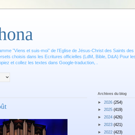
hona
amme "Viens et suis-moi" de l'Eglise de Jésus-Christ des Saints des 
ets choisis dans les Ecritures officielles (LdM, Bible, D&A) Pour les
piez et collez les textes dans Google-traduction, .
Archives du blog
►
2026
(254)
ût
►
2025
(419)
►
2024
(426)
►
2023
(421)
►
2022
(423)