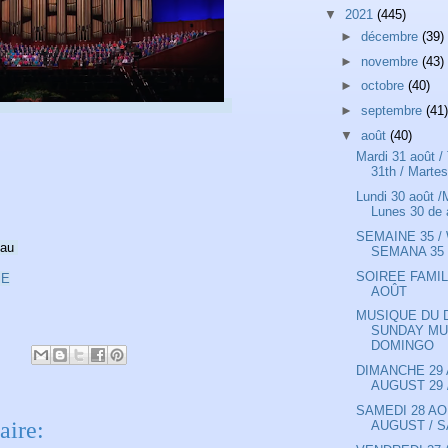
▼
2021
(445)
►
décembre
(39)
►
novembre
(43)
►
octobre
(40)
►
septembre
(41)
▼
août
(40)
Mardi 31 août 
31th / Martes
Lundi 30 août /
Lunes 30 de 
SEMAINE 35 /
eau
SEMANA 35
SOIREE FAMIL
iE
AOÛT
MUSIQUE DU 
SUNDAY MU
DOMINGO
DIMANCHE 29
AUGUST 29 
SAMEDI 28 AO
ire:
AUGUST / S