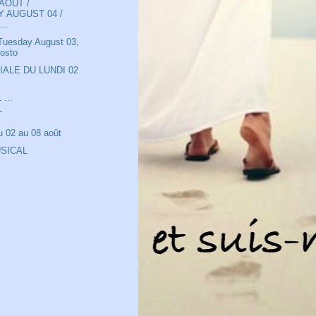
AOUT /
 AUGUST 04 /
..
 Tuesday August 03,
osto
IALE DU LUNDI 02
...
T
 02 au 08 août
SICAL