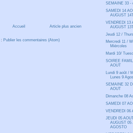
SEMAINE 33 - d
SAMEDI 14 AO
AUGUST 14T
VENDREDI 13 
Accueil
Article plus ancien
AUGUST 13T
Jeudi 12 / Thur
 :
Publier les commentaires (Atom)
Mercredi 11 / 
Miércoles
Mardi 10/ Tues
SOIREE FAMIL
AOUT
Lundi 9 août / 
Lunes 9 Ago
SEMAINE 32 D
AOUT
Dimanche 08 A
SAMEDI 07 A
VENDREDI 06
JEUDI 05 AOU
AUGUST 05 
AGOSTO