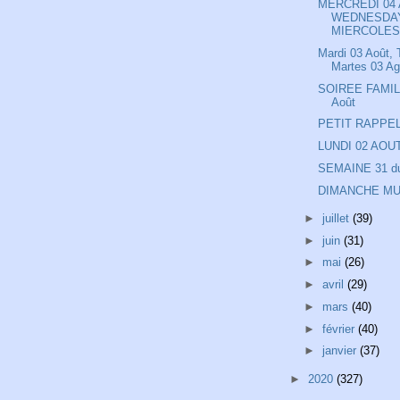
MERCREDI 04 
WEDNESDAY
MIERCOLES.
Mardi 03 Août,
Martes 03 Ag
SOIREE FAMIL
Août
PETIT RAPPEL 
LUNDI 02 AOU
SEMAINE 31 du
DIMANCHE MU
►
juillet
(39)
►
juin
(31)
►
mai
(26)
►
avril
(29)
►
mars
(40)
►
février
(40)
►
janvier
(37)
►
2020
(327)