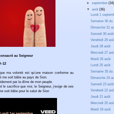
►
septembre
(34)
▼
août
(36)
Lundi 1 septem
Semaine 36 du 
Dimanche 31 a
Samedi 30 août
Vendredi 29 aoû
Jeudi 28 août
Mercredi 27 aoû
 consacré au Seigneur
Mardi 26 août
0–12
Lundi 25 août
Semaine 35 du 
 que ma volonté est qu’une maison conforme au
é me soit bâtie au pays de Sion.
Dimanche 24 a
rapidement par la dîme de mon peuple.
Samedi 23 août
et le sacrifice que moi, le Seigneur, j’exige de ses
Vendredi 22 aoû
e soit bâtie pour le salut de Sion
Jeudi 21 août
Mercredi 20 aoû
Mardi 19 août