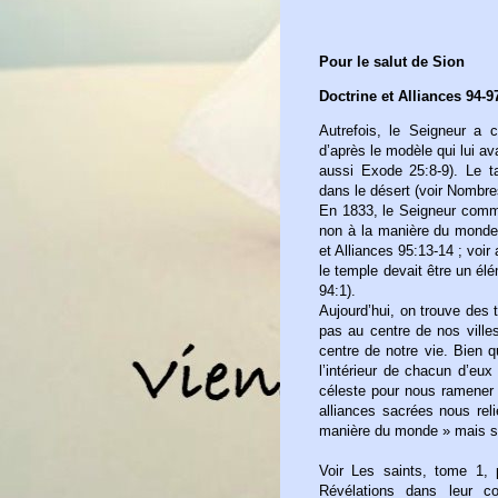
Pour le salut de Sion
Doctrine et Alliances 94-9
Autrefois, le Seigneur a
d’après le modèle qui lui a
aussi Exode 25:8-9). Le ta
dans le désert (voir Nombre
En 1833, le Seigneur comm
non à la manière du monde 
et Alliances 95:13-14 ; voi
le temple devait être un élé
94:1).
Aujourd’hui, on trouve des
pas au centre de nos villes,
centre de notre vie. Bien 
lʼintérieur de chacun d’eu
céleste pour nous ramener
alliances sacrées nous relie
manière du monde » mais s
Voir Les saints, tome 1,
Révélations dans leur co