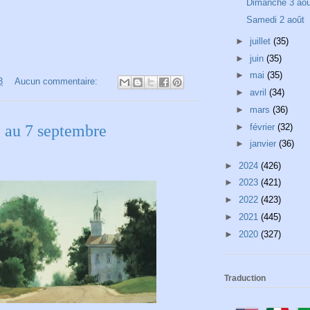
Dimanche 3 aoû
Samedi 2 août
►
juillet
(35)
►
juin
(35)
►
mai
(35)
3
Aucun commentaire:
►
avril
(34)
►
mars
(36)
 au 7 septembre
►
février
(32)
►
janvier
(36)
►
2024
(426)
►
2023
(421)
►
2022
(423)
►
2021
(445)
►
2020
(327)
Traduction