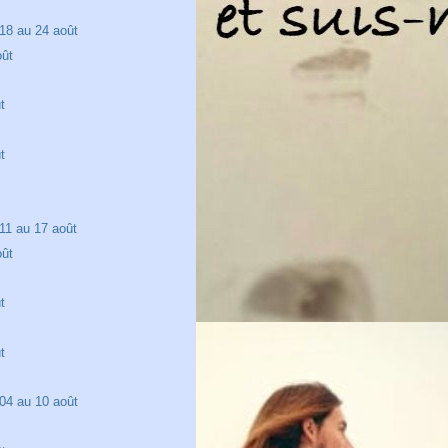
18 au 24 août
oût
t
t
11 au 17 août
oût
t
t
04 au 10 août