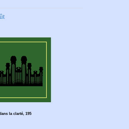
ût
ns la clarté, 195