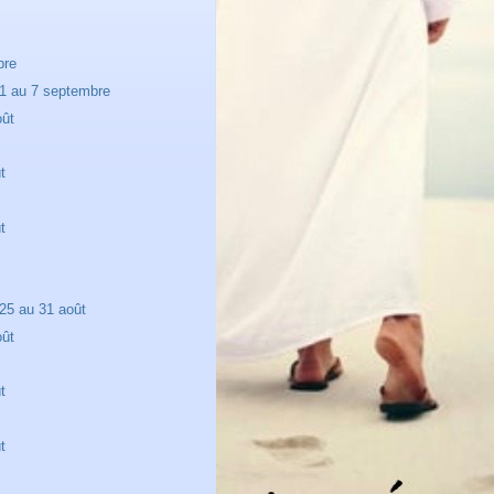
bre
1 au 7 septembre
oût
t
t
25 au 31 août
oût
t
t