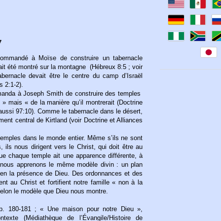
7
 commandé à Moïse de construire un tabernacle
vait été montré sur la montagne (Hébreux 8:5 ; voir
bernacle devait être le centre du camp d’Israël
s 2:1-2).
anda à Joseph Smith de construire des temples
» mais « de la manière qu’il montrerait (Doctrine
r aussi 97:10). Comme le tabernacle dans le désert,
ment central de Kirtland (voir Doctrine et Alliances
 temples dans le monde entier. Même s’ils ne sont
 ils nous dirigent vers le Christ, qui doit être au
que chaque temple ait une apparence différente, à
x nous apprenons le même modèle divin : un plan
 en la présence de Dieu. Des ordonnances et des
nt au Christ et fortifient notre famille « non à la
elon le modèle que Dieu nous montre.
 p. 180-181 ; « Une maison pour notre Dieu »,
ntexte (Médiathèque de l’Évangile/Histoire de