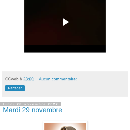
CCweb
à
23:00
Aucun commentaire:
Partager
lundi 28 novembre 2022
Mardi 29 novembre