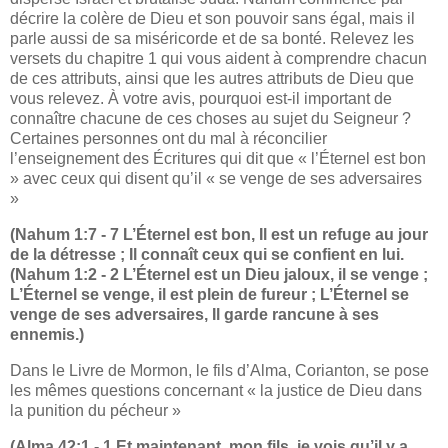
décrire la colère de Dieu et son pouvoir sans égal, mais il
parle aussi de sa miséricorde et de sa bonté. Relevez les
versets du chapitre 1 qui vous aident à comprendre chacun
de ces attributs, ainsi que les autres attributs de Dieu que
vous relevez. À votre avis, pourquoi est-il important de
connaître chacune de ces choses au sujet du Seigneur ?
Certaines personnes ont du mal à réconcilier
l’enseignement des Écritures qui dit que « l’Éternel est bon
» avec ceux qui disent qu’il « se venge de ses adversaires
»
(Nahum 1:7 - 7 L’Éternel est bon, Il est un refuge au jour
de la détresse ; Il connaît ceux qui se confient en lui.
(Nahum 1:2 - 2 L’Éternel est un Dieu jaloux, il se venge ;
L’Éternel se venge, il est plein de fureur ; L’Éternel se
venge de ses adversaires, Il garde rancune à ses
ennemis.)
Dans le Livre de Mormon, le fils d’Alma, Corianton, se pose
les mêmes questions concernant « la justice de Dieu dans
la punition du pécheur »
(Alma 42:1 - 1 Et maintenant, mon fils, je vois qu’il y a