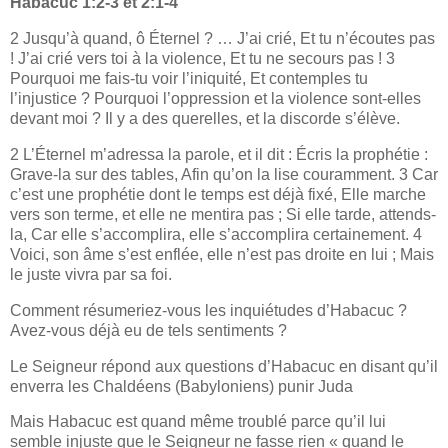
Habacuc 1:2-3 et 2:1-4
2 Jusqu’à quand, ô Éternel ? … J’ai crié, Et tu n’écoutes pas
! J’ai crié vers toi à la violence, Et tu ne secours pas ! 3
Pourquoi me fais-tu voir l’iniquité, Et contemples tu
l’injustice ? Pourquoi l’oppression et la violence sont-elles
devant moi ? Il y a des querelles, et la discorde s’élève.
2 L’Éternel m’adressa la parole, et il dit : Écris la prophétie :
Grave-la sur des tables, Afin qu’on la lise couramment. 3 Car
c’est une prophétie dont le temps est déjà fixé, Elle marche
vers son terme, et elle ne mentira pas ; Si elle tarde, attends-
la, Car elle s’accomplira, elle s’accomplira certainement. 4
Voici, son âme s’est enflée, elle n’est pas droite en lui ; Mais
le juste vivra par sa foi.
Comment résumeriez-vous les inquiétudes d’Habacuc ?
Avez-vous déjà eu de tels sentiments ?
Le Seigneur répond aux questions d’Habacuc en disant qu’il
enverra les Chaldéens (Babyloniens) punir Juda
Mais Habacuc est quand même troublé parce qu’il lui
semble injuste que le Seigneur ne fasse rien « quand le