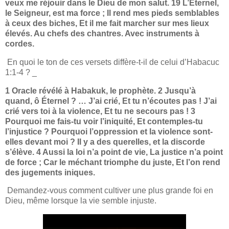
veux me réjouir dans le Dieu de mon salut. 19 L’Éternel,
le Seigneur, est ma force ; Il rend mes pieds semblables
à ceux des biches, Et il me fait marcher sur mes lieux
élevés. Au chefs des chantres. Avec instruments à
cordes.
En quoi le ton de ces versets diffère-t-il de celui d’Habacuc
1:1-4 ? _
1 Oracle révélé à Habakuk, le prophète. 2 Jusqu’à
quand, ô Éternel ? … J’ai crié, Et tu n’écoutes pas ! J’ai
crié vers toi à la violence, Et tu ne secours pas ! 3
Pourquoi me fais-tu voir l’iniquité, Et contemples-tu
l’injustice ? Pourquoi l’oppression et la violence sont-
elles devant moi ? Il y a des querelles, et la discorde
s’élève. 4 Aussi la loi n’a point de vie, La justice n’a point
de force ; Car le méchant triomphe du juste, Et l’on rend
des jugements iniques.
Demandez-vous comment cultiver une plus grande foi en
Dieu, même lorsque la vie semble injuste.