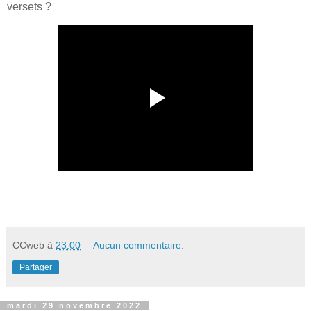
versets ?
CCweb
à
23:00
Aucun commentaire:
Partager
mardi 29 novembre 2022