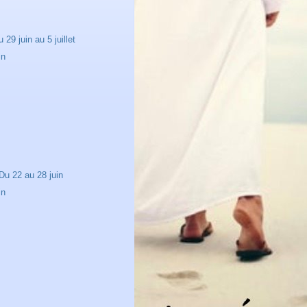
29 juin au 5 juillet
in
n
n
u 22 au 28 juin
in
n
n