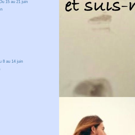
u 15 au 21 juin
in
n
n
 8 au 14 juin
n