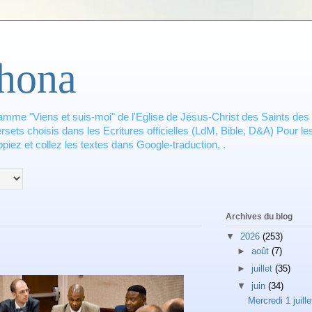
hona
amme "Viens et suis-moi" de l'Eglise de Jésus-Christ des Saints des 
ets choisis dans les Ecritures officielles (LdM, Bible, D&A) Pour les
piez et collez les textes dans Google-traduction, .
Archives du blog
▼
2026
(253)
►
août
(7)
►
juillet
(35)
▼
juin
(34)
Mercredi 1 juille