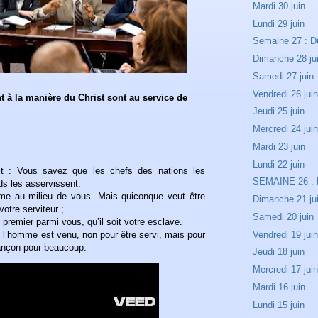
Mardi 30 juin
Lundi 29 juin
Semaine 27 : Du 
Dimanche 28 ju
Samedi 27 juin
Vendredi 26 jui
t à la manière du Christ sont au service de
Jeudi 25 juin
Mercredi 24 jui
Mardi 23 juin
Lundi 22 juin
it : Vous savez que les chefs des nations les
SEMAINE 26 : D
ds les asservissent.
me au milieu de vous. Mais quiconque veut être
Dimanche 21 ju
votre serviteur ;
Samedi 20 juin
 premier parmi vous, qu’il soit votre esclave.
de l’homme est venu, non pour être servi, mais pour
Vendredi 19 jui
rançon pour beaucoup.
Jeudi 18 juin
Mercredi 17 jui
Mardi 16 juin
Lundi 15 juin