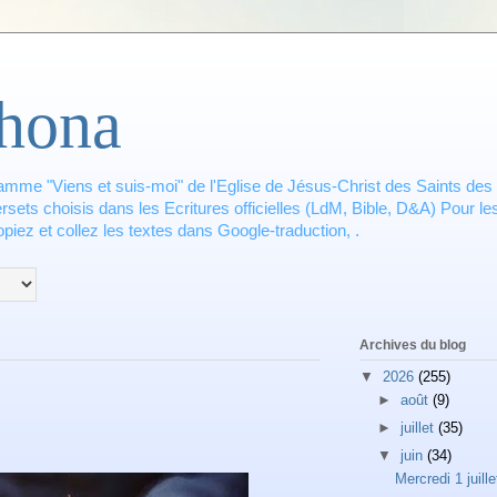
hona
amme "Viens et suis-moi" de l'Eglise de Jésus-Christ des Saints des 
ets choisis dans les Ecritures officielles (LdM, Bible, D&A) Pour les
piez et collez les textes dans Google-traduction, .
Archives du blog
▼
2026
(255)
►
août
(9)
►
juillet
(35)
▼
juin
(34)
Mercredi 1 juille