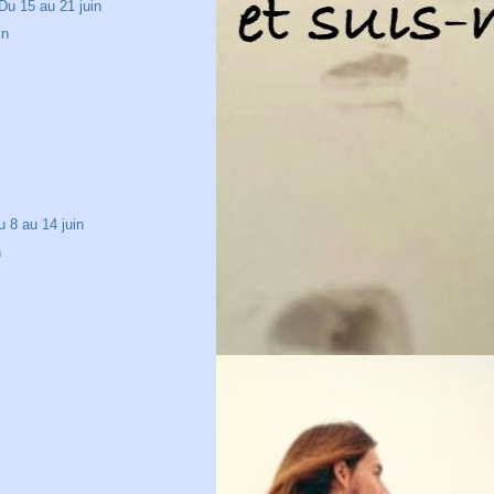
u 15 au 21 juin
in
n
n
 8 au 14 juin
n