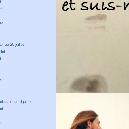
t
et
et
4 au 20 juillet
llet
t
et
t
et du 7 au 13 juillet
let
t