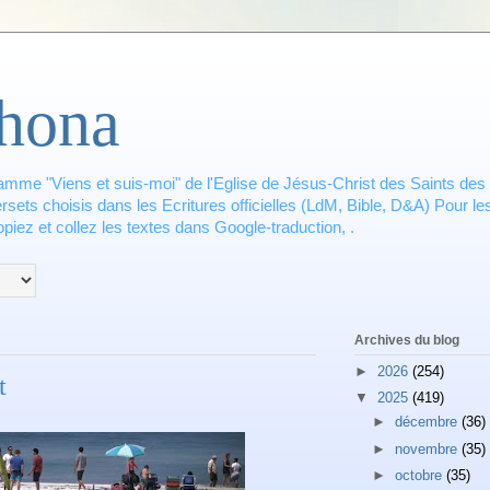
hona
amme "Viens et suis-moi" de l'Eglise de Jésus-Christ des Saints des 
ets choisis dans les Ecritures officielles (LdM, Bible, D&A) Pour les
piez et collez les textes dans Google-traduction, .
Archives du blog
►
2026
(254)
t
▼
2025
(419)
►
décembre
(36)
►
novembre
(35)
►
octobre
(35)