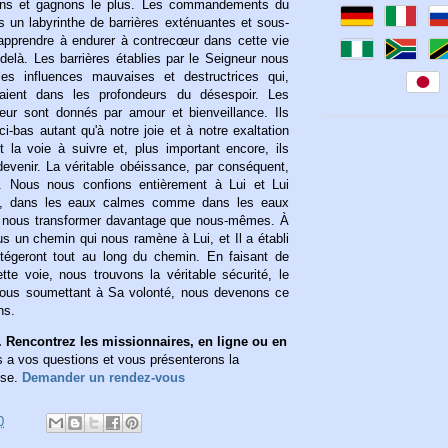
ons et gagnons le plus. Les commandements du
s un labyrinthe de barrières exténuantes et sous-
pprendre à endurer à contrecœur dans cette vie
-delà. Les barrières établies par le Seigneur nous
les influences mauvaises et destructrices qui,
raient dans les profondeurs du désespoir. Les
r sont donnés par amour et bienveillance. Ils
ci-bas autant qu'à notre joie et à notre exaltation
nt la voie à suivre et, plus important encore, ils
devenir. La véritable obéissance, par conséquent,
. Nous nous confions entièrement à Lui et Lui
ute, dans les eaux calmes comme dans les eaux
ut nous transformer davantage que nous-mêmes. À
ous un chemin qui nous ramène à Lui, et Il a établi
otégeront tout au long du chemin. En faisant de
tte voie, nous trouvons la véritable sécurité, le
 nous soumettant à Sa volonté, nous devenons ce
ns.
 Rencontrez les missionnaires, en ligne ou en
a vos questions et vous présenterons la
ise.
Demander un rendez-vous
0