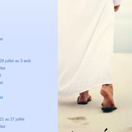
et
8 juillet au 3 août
llet
t
et
et
1 au 27 juillet
llet