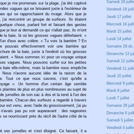
Samedi 19 juille
 que je me promenais sur la plage, j'ai été captivé
ndes vagues qui se brisaient juste à l'extérieur de
Vendredi 18 juill
ues qui se rapprochaient du rivage. Alors que je
Jeudi 17 juillet
j'ai rencontré un groupe de surfeurs. Ils étaient
Mercredi 16 juill
quelque chose, parlant fort et faisant des gestes
que je leur ai demandé ce qui n'allait pas, ils m'ont
Mardi 15 juillet
de la baie, là où les grosses vagues déferlaient. «
Lundi 14 juillet
l'un d'eux avec colère. « Tu vois la barrière ? En
e pouvais effectivement voir une barrière qui
Semaine 29 du 1
uchure de la baie, juste à l'endroit où les grosses
Dimanche 13 jui
saient. « Nous sommes ici pour un voyage unique
Samedi 12 juille
sses vagues. Nous pouvons surfer sur les petites
la baie elle-même, mais la barrière nous empêche
Vendredi 11 juill
. Nous n'avons aucune idée de la raison de la
Jeudi 10 juillet
re. Tout ce que nous savons, c'est qu'elle a
Mercredi 9 juille
voyage ». Un homme d'un certain âge semble
es plaintes de plus en plus nombreuses au sujet de
Mardi 8 juillet
re de jumelles de son sac à dos et la tend à l'un des
Lundi 7 juillet
 barrière. Chacun des surfeurs a regardé à travers
our est venu, avec l'aide du grossissement, j'ai pu
Semaine 28 juill
 n'avais pas pu voir auparavant : des nageoires
Dimanche 6 juil
 se nourrissant près du récif de l'autre côté de la
Samedi 5 juillet
Vendredi 4 juille
é ses jumelles et s'est éloigné. Ce faisant, il a