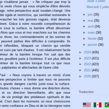
Jeudi 3 juillet
e n'oublierai jamais : « Ne critiquez pas trop la
'est la seule chose qui vous empêche d'être dévorés
Mercredi 2 juille
lage, notre perspective avait soudain changé. Une
►
juin
(35)
lé rigide et restrictive, qui semblait restreindre le
chevaucher les très grosses vagues, était devenue
►
mai
(35)
férent. Grâce à notre nouvelle compréhension du
►
avril
(34)
e sous la surface, la barrière offrait désormais
x. Alors que vous et moi marchons sur les chemins
►
mars
(36)
nos rêves, les commandements et les normes de
►
février
(32)
peuvent parfois être difficiles à comprendre. Ils
►
janvier
(36)
et inflexibles, bloquant un chemin qui semble
t suivi par tant d'autres. Il est relativement facile
►
2024
(426)
érieur de la barrière lorsque l'on sait que des
►
2023
(421)
grouillent juste à l'extérieur. Il est plus difficile
térieur de la barrière lorsque tout ce que nous
►
2022
(423)
palpitantes et alléchantes de l'autre côté.
►
2021
(445)
Paul : « Nous voyons à travers un miroir, d’une
►
2020
(327)
ne perspective si limitée que nous ne pouvons
s grands dangers cachés juste sous la surface.
toutes choses » nous donne une direction divine,
Traduction
t sa direction bienveillante, afin que nous
 de vie protégé des prédateurs spirituels et des
é. C'est dans les moments où nous choisissons
er notre confiance en Dieu et de lui témoigner notre