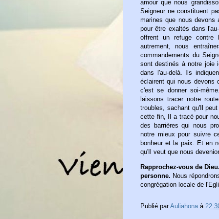
amour que nous grandiss
Seigneur ne constituent pa
marines que nous devons a
pour être exaltés dans l'au
offrent un refuge contre 
autrement, nous entraîne
commandements du Seigneu
sont destinés à notre joie i
dans l'au-delà. Ils indique
éclairent qui nous devons 
c'est se donner soi-même
laissons tracer notre ro
troubles, sachant qu'Il pe
cette fin, Il a tracé pour n
des barrières qui nous pr
notre mieux pour suivre ce
bonheur et la paix. Et en
qu'Il veut que nous devenio
Rapprochez-vous de Dieu.
personne.
Nous répondrons 
congrégation locale de l'Egl
Publié par
Auliahona
à
22:3