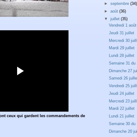
►
septembre
(34)
►
août
(36)
▼
juillet
(35)
Vendredi 1 août
Jeudi 31 juillet
Mercredi 30 juill
Mardi 29 juillet
Lundi 28 juillet
Semaine 31 du 2
Dimanche 27 jui
Samedi 26 juille
Vendredi 25 juill
Jeudi 24 juillet
Mercredi 23 juill
Mardi 22 juillet
sont ceux qui gardent les commandements de
Lundi 21 juillet
Semaine 30 du 2
Dimanche 20 jui