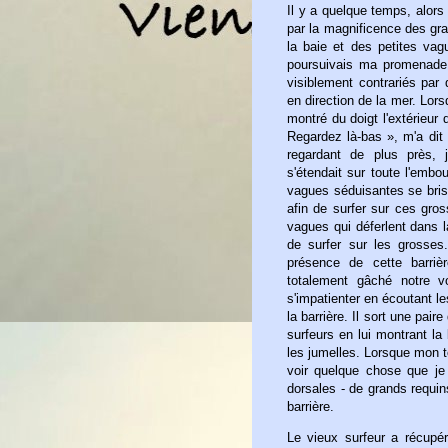
Il y a quelque temps, alors
par la magnificence des gra
la baie et des petites vag
poursuivais ma promenade, 
visiblement contrariés par 
en direction de la mer. Lors
montré du doigt l'extérieur 
Regardez là-bas », m'a dit 
regardant de plus près, j
s'étendait sur toute l'embo
vagues séduisantes se bri
afin de surfer sur ces gro
vagues qui déferlent dans 
de surfer sur les grosses
présence de cette barriè
totalement gâché notre 
s'impatienter en écoutant l
la barrière. Il sort une pai
surfeurs en lui montrant la
les jumelles. Lorsque mon t
voir quelque chose que je
dorsales - de grands requins
barrière.
Le vieux surfeur a récupér