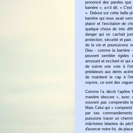
prononcé des paroles que j
barrière », a-t-il dit. « C
». Debout sur cette belle p
barrière qui nous avait semb
plaisir et l'excitation de 
quelque chose de très dif
danger qui se cachait just
protection, sécurité et pai
de la vie et poursuivons 
Dieu - comme la barrière - 
peuvent sembler rigides 
amusant et excitant et qui es
de suivre une voie à l'int
prédateurs aux dents acérées 
de maintenir le cap à l'in
voyons, ce sont des vagues 
Comme l’a décrit l’apôtre 
manière obscure », avec u
souvent pas comprendre le
Mais Celui qui « comprend 
par ses commandements e
puissions tracer un chemin
mâchoires béantes du péch
d'exercer notre foi, de plac