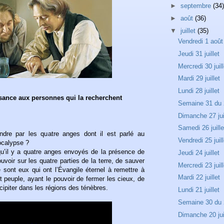
►
septembre
(34)
►
août
(36)
▼
juillet
(35)
Vendredi 1 août
Jeudi 31 juillet
Mercredi 30 juill
Mardi 29 juillet
Lundi 28 juillet
sance aux personnes qui la recherchent
Semaine 31 du 2
Dimanche 27 jui
Samedi 26 juille
endre par les quatre anges dont il est parlé au
Vendredi 25 juill
pocalypse ?
qu’il y a quatre anges envoyés de la présence de
Jeudi 24 juillet
uvoir sur les quatre parties de la terre, de sauver
Mercredi 23 juill
ce sont eux qui ont l’Évangile éternel à remettre à
Mardi 22 juillet
et peuple, ayant le pouvoir de fermer les cieux, de
écipiter dans les régions des ténèbres.
Lundi 21 juillet
Semaine 30 du 2
Dimanche 20 jui