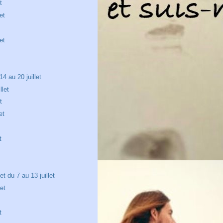
t
et
et
4 au 20 juillet
llet
t
et
t
et du 7 au 13 juillet
let
t