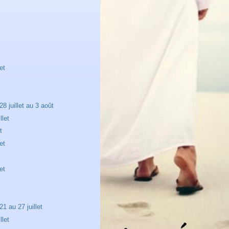
et
8 juillet au 3 août
llet
t
et
et
1 au 27 juillet
llet