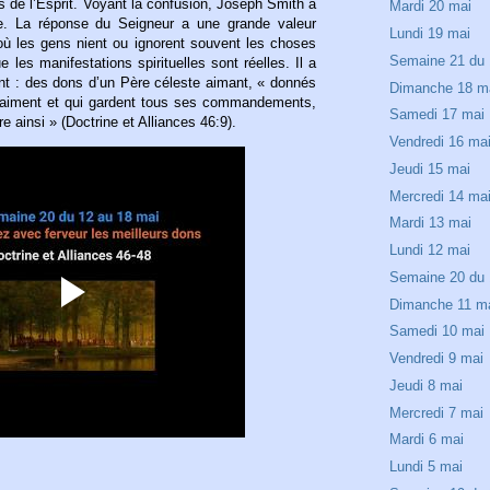
ns de l’Esprit. Voyant la confusion, Joseph Smith a
Mardi 20 mai
ide. La réponse du Seigneur a une grande valeur
Lundi 19 mai
où les gens nient ou ignorent souvent les choses
Semaine 21 du 
ue les manifestations spirituelles sont réelles. Il a
sont : des dons d’un Père céleste aimant, « donnés
Dimanche 18 m
 l’aiment et qui gardent tous ses commandements,
Samedi 17 mai
re ainsi » (Doctrine et Alliances 46:9).
Vendredi 16 ma
Jeudi 15 mai
Mercredi 14 ma
Mardi 13 mai
Lundi 12 mai
Semaine 20 du 
Dimanche 11 m
Samedi 10 mai
Vendredi 9 mai
Jeudi 8 mai
Mercredi 7 mai
Mardi 6 mai
Lundi 5 mai