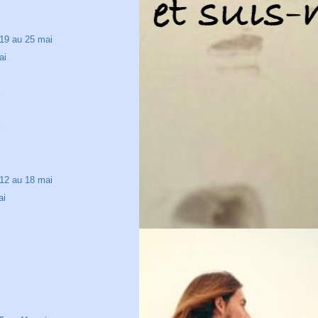
19 au 25 mai
ai
i
i
12 au 18 mai
ai