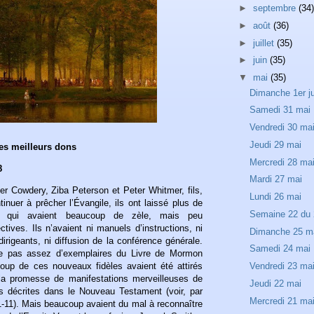
►
septembre
(34)
►
août
(36)
►
juillet
(35)
►
juin
(35)
▼
mai
(35)
Dimanche 1er j
Samedi 31 mai
Vendredi 30 ma
Jeudi 29 mai
les meilleurs dons
Mercredi 28 ma
8
Mardi 27 mai
er Cowdery, Ziba Peterson et Peter Whitmer, fils,
Lundi 26 mai
tinuer à prêcher l’Évangile, ils ont laissé plus de
Semaine 22 du 2
 qui avaient beaucoup de zèle, mais peu
ctives. Ils n’avaient ni manuels d’instructions, ni
Dimanche 25 m
irigeants, ni diffusion de la conférence générale.
Samedi 24 mai
me pas assez d’exemplaires du Livre de Mormon
oup de ces nouveaux fidèles avaient été attirés
Vendredi 23 ma
r la promesse de manifestations merveilleuses de
Jeudi 22 mai
lles décrites dans le Nouveau Testament (voir, par
Mercredi 21 ma
1-11). Mais beaucoup avaient du mal à reconnaître