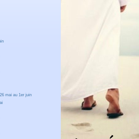
uin
i
i
6 mai au 1er juin
ai
i
i