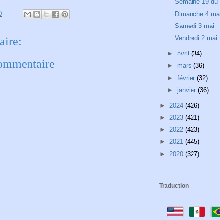
Semaine 19 du 
0
Dimanche 4 ma
Samedi 3 mai
Vendredi 2 mai
ire:
►
avril
(34)
commentaire
►
mars
(36)
►
février
(32)
►
janvier
(36)
►
2024
(426)
►
2023
(421)
►
2022
(423)
►
2021
(445)
►
2020
(327)
Traduction