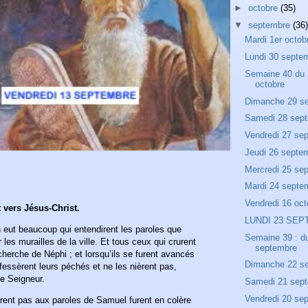
►
octobre
(35)
▼
septembre
(36)
Mardi 1er octob
Lundi 30 septe
Semaine 40 du 
octobre
Dimanche 29 s
Samedi 28 sep
Vendredi 27 se
Jeudi 26 septe
Mercredi 25 se
Mardi 24 septe
Vendredi 16 oct
 vers Jésus-Christ.
LUNDI 23 SE
 en eut beaucoup qui entendirent les paroles que
Semaine 39 : d
 les murailles de la ville. Et tous ceux qui crurent
septembre
echerche de Néphi ; et lorsqu’ils se furent avancés
Dimanche 22 s
onfessèrent leurs péchés et ne les nièrent pas,
le Seigneur.
Samedi 21 sep
Vendredi 20 se
rent pas aux paroles de Samuel furent en colère