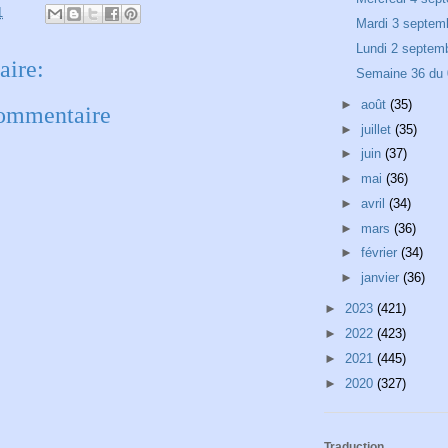
1
Mardi 3 septem
Lundi 2 septem
ire:
Semaine 36 du 
►
août
(35)
commentaire
►
juillet
(35)
►
juin
(37)
►
mai
(36)
►
avril
(34)
►
mars
(36)
►
février
(34)
►
janvier
(36)
►
2023
(421)
►
2022
(423)
►
2021
(445)
►
2020
(327)
Traduction