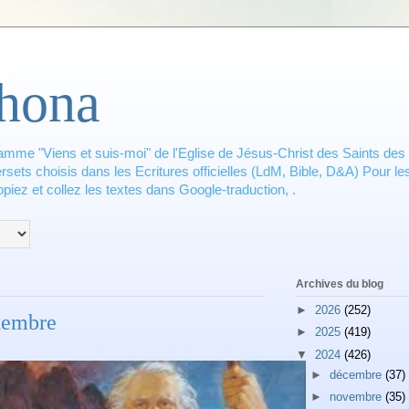
hona
amme "Viens et suis-moi" de l'Eglise de Jésus-Christ des Saints des 
ets choisis dans les Ecritures officielles (LdM, Bible, D&A) Pour les
piez et collez les textes dans Google-traduction, .
Archives du blog
►
2026
(252)
tembre
►
2025
(419)
▼
2024
(426)
►
décembre
(37)
►
novembre
(35)