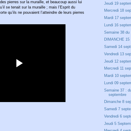
nt des pierres sur la muraille, et beaucoup aussi lui
Jeudi 19 septe
’il se tenait sur la muraille ; mais l’Esprit du
Mercredi 18 se
orte qu’ils ne pouvaient l’atteindre de leurs pierres
Mardi 17 septe
Lundi 16 septe
Semaine 38 du 
DIMANCHE 15
Samedi 14 sep
Vendredi 13 se
Jeudi 12 septe
Mercredi 11 se
Mardi 10 septe
Lundi 09 septe
Semaine 37 : d
septembre
Dimanche 8 se
Samedi 7 sept
Vendredi 6 sep
Jeudi 5 Septem
Mercredi 4 sep