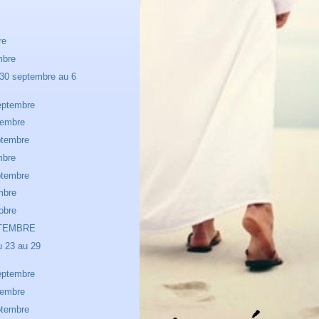
re
mbre
30 septembre au 6
eptembre
tembre
ptembre
mbre
ptembre
mbre
obre
PTEMBRE
u 23 au 29
eptembre
tembre
ptembre