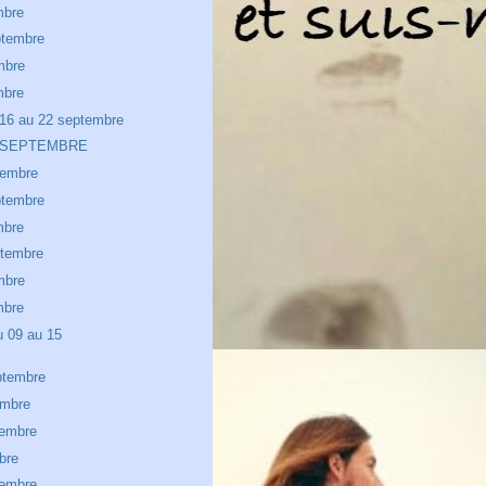
mbre
ptembre
mbre
mbre
16 au 22 septembre
 SEPTEMBRE
tembre
ptembre
mbre
ptembre
mbre
mbre
u 09 au 15
ptembre
embre
tembre
bre
tembre