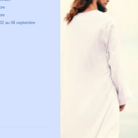
bre
bre
02 au 08 septembre