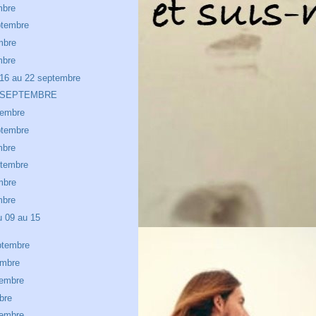
mbre
ptembre
mbre
mbre
16 au 22 septembre
 SEPTEMBRE
tembre
ptembre
mbre
ptembre
mbre
mbre
u 09 au 15
ptembre
embre
tembre
bre
tembre