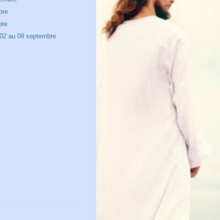
bre
bre
02 au 08 septembre