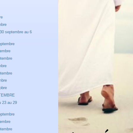
re
mbre
30 septembre au 6
eptembre
tembre
ptembre
mbre
ptembre
mbre
obre
PTEMBRE
u 23 au 29
eptembre
tembre
ptembre