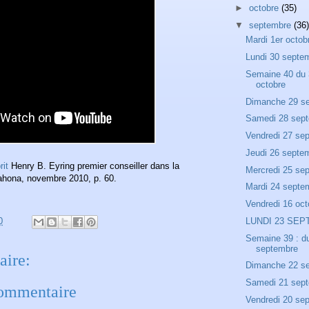
►
octobre
(35)
▼
septembre
(36)
Mardi 1er octob
Lundi 30 septe
Semaine 40 du 
octobre
Dimanche 29 s
Samedi 28 sep
Vendredi 27 se
Jeudi 26 septe
rit
Henry B. Eyring premier conseiller dans la
Mercredi 25 se
ahona, novembre 2010, p. 60.
Mardi 24 septe
Vendredi 16 oct
0
LUNDI 23 SE
Semaine 39 : d
septembre
ire:
Dimanche 22 s
Samedi 21 sep
commentaire
Vendredi 20 se