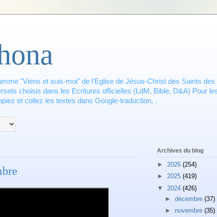
hona
amme "Viens et suis-moi" de l'Eglise de Jésus-Christ des Saints des 
ets choisis dans les Ecritures officielles (LdM, Bible, D&A) Pour les
piez et collez les textes dans Google-traduction, .
Archives du blog
►
2026
(254)
mbre
►
2025
(419)
▼
2024
(426)
►
décembre
(37)
►
novembre
(35)