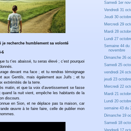
Samedi 1er no
Vendredi 31 oct
Jeudi 30 octobr
Mercredi 29 oct
Mardi 28 octobr
Lundi 27 octobr
si je recherche humblement sa volonté
Semaine 44 du 
novembre
3-6
Dimanche 26 oc
e tu t’es abaissé, tu seras élevé ; c’est pourquoi
Samedi 25 octo
rdonnés.
rage devant ma face ; et tu rendras témoignage
vendredi 24 oct
aux Gentils, mais également aux Juifs ; et tu
jeudi 23 octobr
x extrémités de la terre.
Mercredi 22 oct
s matin, et que ta voix d’avertissement se fasse
et quand la nuit vient, empêche les habitants de la
Mardi 21 octobr
ton discours.
Lundi 20 octobr
connue en Sion, et ne déplace pas ta maison, car
semaine 43 du 
grande œuvre à te faire faire, celle de publier mon
 hommes.
Dimanche 19 oc
Samedi 18 octo
Vendredi 17 oct