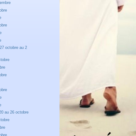
vembre
obre
e
obre
e
e
27 octobre au 2
tobre
bre
obre
e
obre
e
e
20 au 26 octobre
tobre
bre
obre