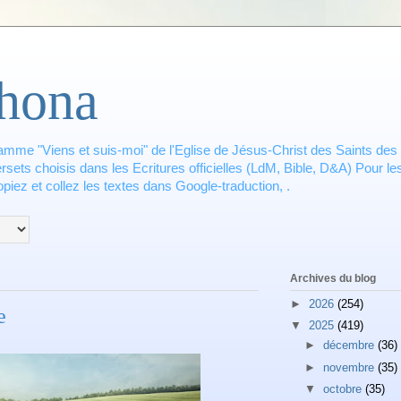
hona
amme "Viens et suis-moi" de l'Eglise de Jésus-Christ des Saints des 
ets choisis dans les Ecritures officielles (LdM, Bible, D&A) Pour les
piez et collez les textes dans Google-traduction, .
Archives du blog
►
2026
(254)
e
▼
2025
(419)
►
décembre
(36)
►
novembre
(35)
▼
octobre
(35)