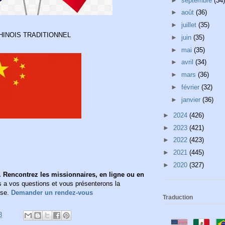
►
septembre
(34)
►
août
(36)
►
juillet
(35)
HINOIS TRADITIONNEL
►
juin
(35)
►
mai
(35)
►
avril
(34)
►
mars
(36)
►
février
(32)
►
janvier
(36)
►
2024
(426)
►
2023
(421)
►
2022
(423)
►
2021
(445)
►
2020
(327)
 Rencontrez les missionnaires, en ligne ou en
a vos questions et vous présenterons la
ise.
Demander un rendez-vous
Traduction
3