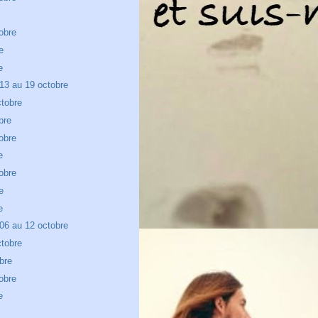
e
obre
e
e
13 au 19 octobre
tobre
bre
obre
e
obre
e
e
06 au 12 octobre
tobre
bre
obre
e