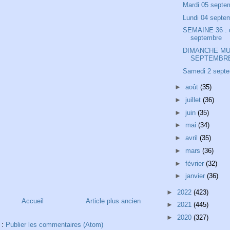
Mardi 05 septe
Lundi 04 septe
SEMAINE 36 : 
septembre
DIMANCHE MU
SEPTEMBR
Samedi 2 sept
►
août
(35)
►
juillet
(36)
►
juin
(35)
►
mai
(34)
►
avril
(35)
►
mars
(36)
►
février
(32)
►
janvier
(36)
►
2022
(423)
Accueil
Article plus ancien
►
2021
(445)
►
2020
(327)
 :
Publier les commentaires (Atom)