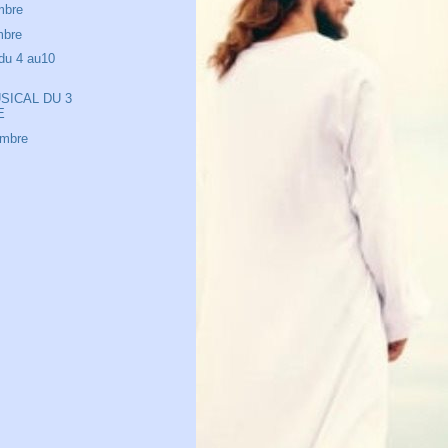
mbre
mbre
du 4 au10
SICAL DU 3
E
embre