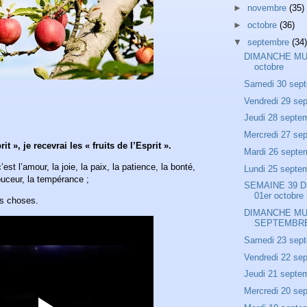
►
novembre
(35)
►
octobre
(36)
▼
septembre
(34)
DIMANCHE MU
octobre
Samedi 30 sep
Vendredi 29 se
Jeudi 28 septe
Mercredi 27 se
t », je recevrai les « fruits de l’Esprit ».
Mardi 26 septe
c’est l’amour, la joie, la paix, la patience, la bonté,
Lundi 25 septe
 douceur, la tempérance ;
SEMAINE 39 DU
01er octobre
es choses.
DIMANCHE MU
SEPTEMBR
Samedi 23 sep
Vendredi 22 se
Jeudi 21 septe
Mercredi 20 se