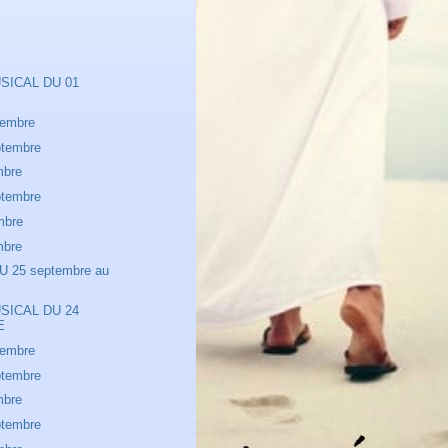
SICAL DU 01
tembre
ptembre
mbre
ptembre
mbre
mbre
 25 septembre au
SICAL DU 24
E
tembre
ptembre
mbre
ptembre