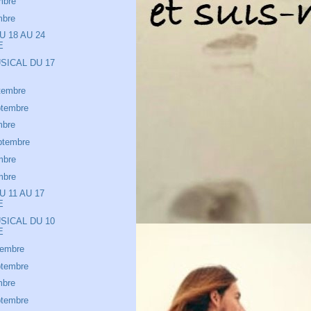
mbre
mbre
U 18 AU 24
E
SICAL DU 17
tembre
ptembre
mbre
ptembre
mbre
mbre
U 11 AU 17
E
SICAL DU 10
E
tembre
ptembre
mbre
ptembre