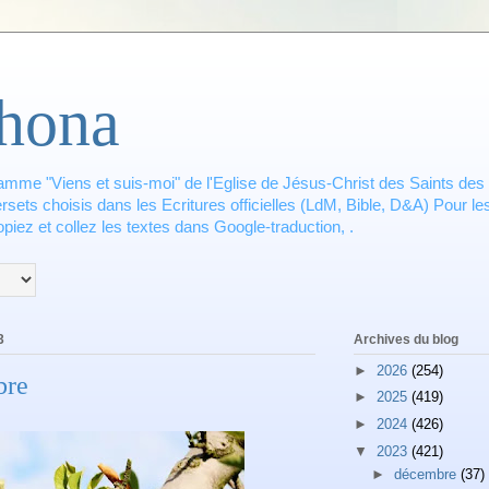
hona
amme "Viens et suis-moi" de l'Eglise de Jésus-Christ des Saints des 
ets choisis dans les Ecritures officielles (LdM, Bible, D&A) Pour les
piez et collez les textes dans Google-traduction, .
3
Archives du blog
►
2026
(254)
bre
►
2025
(419)
►
2024
(426)
▼
2023
(421)
►
décembre
(37)