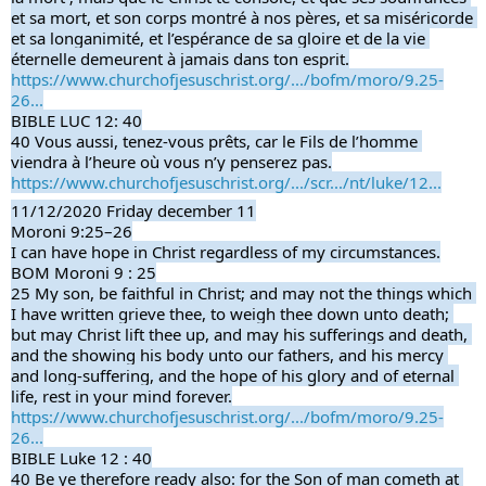
et sa mort, et son corps montré à nos pères, et sa miséricorde 
et sa longanimité, et l’espérance de sa gloire et de la vie 
éternelle demeurent à jamais dans ton esprit.
https://www.churchofjesuschrist.org/.../bofm/moro/9.25-
26...
BIBLE LUC 12: 40
40 Vous aussi, tenez-vous prêts, car le Fils de l’homme 
viendra à l’heure où vous n’y penserez pas.
https://www.churchofjesuschrist.org/.../scr.../nt/luke/12...
11/12/2020 Friday december 11
Moroni 9:25–26
I can have hope in Christ regardless of my circumstances.
BOM Moroni 9 : 25
25 My son, be faithful in Christ; and may not the things which 
I have written grieve thee, to weigh thee down unto death; 
but may Christ lift thee up, and may his sufferings and death, 
and the showing his body unto our fathers, and his mercy 
and long-suffering, and the hope of his glory and of eternal 
life, rest in your mind forever.
https://www.churchofjesuschrist.org/.../bofm/moro/9.25-
26...
BIBLE Luke 12 : 40
40 Be ye therefore ready also: for the Son of man cometh at 