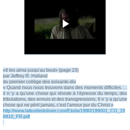
«Il les aima jusqu'au bout» (page 23)
par Jeffrey R. Holland
du premier collège des soixante-dix
« Quand nous nous trouvons dans des moments difficiles. . .
il n 'y a qu'une chose qui résiste à l'épreuve du temps, des
tribulations, des ennuis et des transgressions. Il n 'y a qu'une
chose qui ne périt jamais, c'est l'amour pur du Christ.»
http://www.lafeuilledolivier.com/Etoile/1990/199001_CG_19
8910_FR.pdf