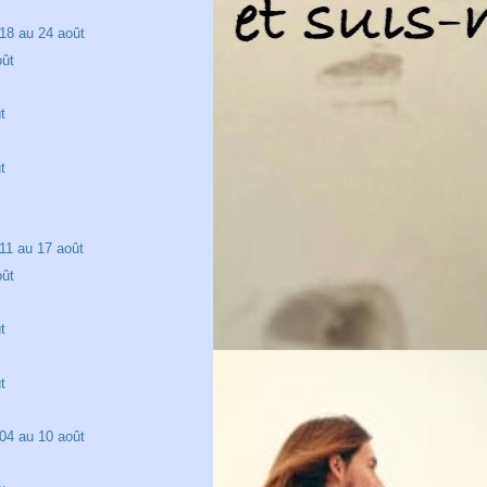
18 au 24 août
oût
t
t
11 au 17 août
oût
t
t
04 au 10 août