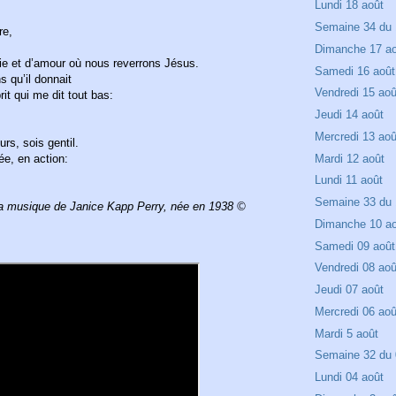
Lundi 18 août
Semaine 34 du 
re,
Dimanche 17 a
joie et d’amour où nous reverrons Jésus.
Samedi 16 août
s qu’il donnait
Vendredi 15 aoû
it qui me dit tout bas:
Jeudi 14 août
Mercredi 13 aoû
urs, sois gentil.
e, en action:
Mardi 12 août
Lundi 11 août
Semaine 33 du 
 la musique de Janice Kapp Perry, née en 1938 ©
Dimanche 10 a
Samedi 09 août
Vendredi 08 aoû
Jeudi 07 août
Mercredi 06 aoû
Mardi 5 août
Semaine 32 du 
Lundi 04 août