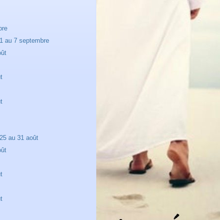
bre
1 au 7 septembre
oût
t
t
25 au 31 août
oût
t
t