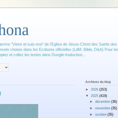
hona
amme "Viens et suis-moi" de l'Eglise de Jésus-Christ des Saints des 
ets choisis dans les Ecritures officielles (LdM, Bible, D&A) Pour les
piez et collez les textes dans Google-traduction, .
Archives du blog
►
2026
(253)
t
▼
2025
(419)
►
décembre
(36)
►
novembre
(35)
►
octobre
(35)