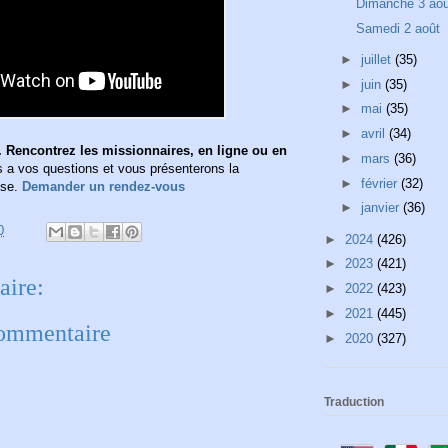
Dimanche 3 aoû
Samedi 2 août
►
juillet
(35)
►
juin
(35)
►
mai
(35)
►
avril
(34)
 Rencontrez les missionnaires, en ligne ou en
►
mars
(36)
a vos questions et vous présenterons la
►
février
(32)
ise.
Demander un rendez-vous
►
janvier
(36)
0
►
2024
(426)
►
2023
(421)
ire:
►
2022
(423)
►
2021
(445)
commentaire
►
2020
(327)
Traduction