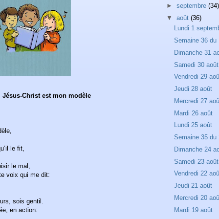
►
septembre
(34)
▼
août
(36)
Lundi 1 septem
Semaine 36 du 
Dimanche 31 a
Samedi 30 août
Vendredi 29 aoû
Jeudi 28 août
,
Jésus-Christ est mon modèle
Mercredi 27 aoû
Mardi 26 août
Lundi 25 août
èle,
Semaine 35 du 
il le fit,
Dimanche 24 a
Samedi 23 août
isir le mal,
Vendredi 22 aoû
te voix qui me dit:
Jeudi 21 août
Mercredi 20 aoû
urs, sois gentil.
e, en action:
Mardi 19 août