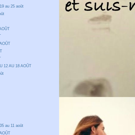
19 au 25 août
oût
t
 AOÛT
T
 AOÛT
T
T
U 12 AU 18 AOÛT
ût
05 au 11 août
 AOÛT