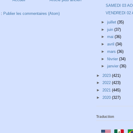
SAMEDI 03 A
VENDREDI 02
 :
Publier les commentaires (Atom)
►
juillet
(35)
►
juin
(37)
►
mai
(36)
►
avril
(34)
►
mars
(36)
►
février
(34)
►
janvier
(36)
►
2023
(421)
►
2022
(423)
►
2021
(445)
►
2020
(327)
Traduction