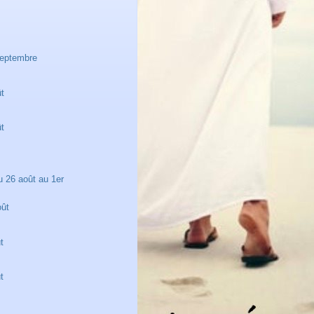
septembre
t
ût
ût
26 août au 1er
oût
t
t