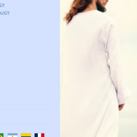
OÛT
 AOÛT