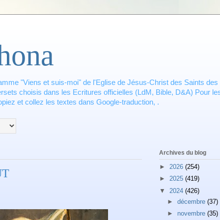
hona
amme "Viens et suis-moi" de l'Eglise de Jésus-Christ des Saints des 
ets choisis dans les Ecritures officielles (LdM, Bible, D&A) Pour les
piez et collez les textes dans Google-traduction, .
Archives du blog
►
2026
(254)
ÛT
►
2025
(419)
▼
2024
(426)
►
décembre
(37)
►
novembre
(35)