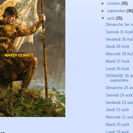
►
octobre
(35)
►
septembre
(36)
▼
août
(35)
Dimanche 1er 
Samedi 31 Aoû
Vendredi 30 Ao
Jeudi 29 Août
Mercredi 28 Ao
Mardi 27 Août
Lundi 26 Août
SEMAINE 35 du 
septembre
Dimanche 25 a
Samedi 24 août
Vendredi 23 aoû
Jeudi 22 août
Mercredi 21 aoû
Mardi 20 août
Lundi 19 août