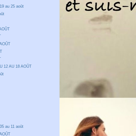
19 au 25 août
oût
t
 AOÛT
T
 AOÛT
T
T
U 12 AU 18 AOÛT
ût
05 au 11 août
 AOÛT