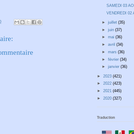
SAMEDI 03 A
VENDREDI 02
0
►
juillet
(35)
►
juin
(37)
ire:
►
mai
(36)
►
avril
(34)
commentaire
►
mars
(36)
►
février
(34)
►
janvier
(36)
►
2023
(421)
►
2022
(423)
►
2021
(445)
►
2020
(327)
Traduction