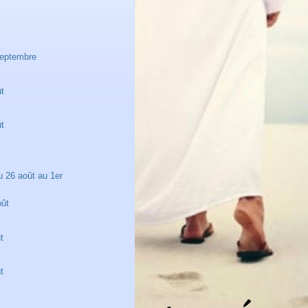
septembre
t
ût
ût
26 août au 1er
oût
t
t