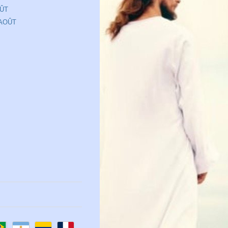
OÛT
 AOÛT