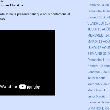
-17
Semaine 34 du 
foi au Christ. »
Dimanche 18 A
rde et nous préserve tant que nous contactons et
Samedi 17 Aoû
nces
VENDREDI 16
JEUDI 15 AOÛ
MERCREDI 14
MARDI 13 AOÛ
LUNDI 12 AOÛ
SEMAINE 33 D
Dimanche 11 ao
Samedi 10 août
Vendredi 9 août
Jeudi 8 août
Mercredi 7 août
Mardi 6 août
Lundi 5 août
Semaine 32 du 
DIMANCHE 04