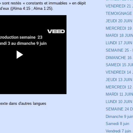
» sont restés « constants et immuables » en dépit
VENDREDI 21 
 d’eux ((Alma 4:15 ; Alma 1:25).
TEMOIGNAGE
JEUDI 20 JUIN
MERCREDI 19 
MARDI 18 JUI
LUNDI 17 JUIN
SEMAINE 25 - 
DIMANCHE 16 
SAMEDI 15 JU
VENDREDI 14 
JEUDI 13 JUIN
MERCREDI 12 
MARDI 11 JUI
LUNDI 10 JUIN
texte dans d'autres langues
SEMAINE 24 DU
Dimanche 9 jui
Samedi 8 juin
Vendredi 7 juin