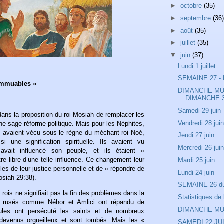
►
octobre
(35)
►
septembre
(36)
►
août
(35)
►
juillet
(35)
▼
juin
(37)
Lundi 1 juillet
SEMAINE 27 - 
 immuables »
DIMANCHE MU
DIMANCHE 3
Samedi 29 juin
 dans la proposition du roi Mosiah de remplacer les
Vendredi 28 jui
une sage réforme politique. Mais pour les Néphites,
ui avaient vécu sous le règne du méchant roi Noé,
Jeudi 27 juin
 une signification spirituelle. Ils avaient vu
Mercredi 26 jui
avait influencé son peuple, et ils étaient «
e libre d’une telle influence. Ce changement leur
Mardi 25 juin
les de leur justice personnelle et de « répondre de
Lundi 24 juin
osiah 29:38).
SEMAINE 26 du 
s rois ne signifiait pas la fin des problèmes dans la
Statistiques de
s rusés comme Néhor et Amlici ont répandu de
DIMANCHE MUS
dules ont persécuté les saints et de nombreux
devenus orgueilleux et sont tombés. Mais les «
SAMEDI 22 JU