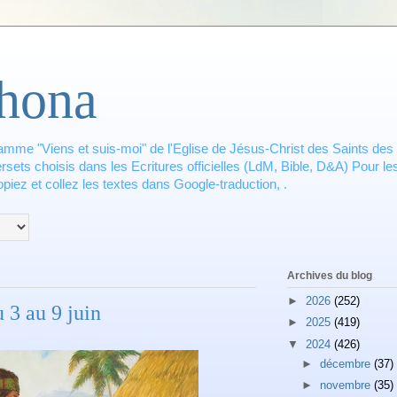
hona
amme "Viens et suis-moi" de l'Eglise de Jésus-Christ des Saints des 
ets choisis dans les Ecritures officielles (LdM, Bible, D&A) Pour les
piez et collez les textes dans Google-traduction, .
Archives du blog
►
2026
(252)
3 au 9 juin
►
2025
(419)
▼
2024
(426)
►
décembre
(37)
►
novembre
(35)