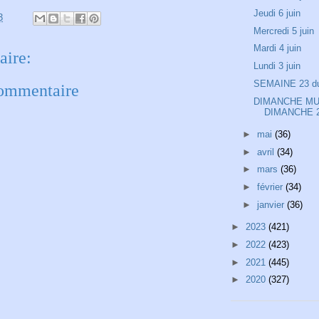
Jeudi 6 juin
3
Mercredi 5 juin
Mardi 4 juin
ire:
Lundi 3 juin
SEMAINE 23 du 
commentaire
DIMANCHE MU
DIMANCHE 2
►
mai
(36)
►
avril
(34)
►
mars
(36)
►
février
(34)
►
janvier
(36)
►
2023
(421)
►
2022
(423)
►
2021
(445)
►
2020
(327)