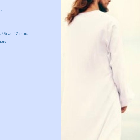
rs
 06 au 12 mars
ars
s