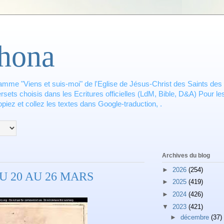
hona
amme "Viens et suis-moi" de l'Eglise de Jésus-Christ des Saints des 
ets choisis dans les Ecritures officielles (LdM, Bible, D&A) Pour les
piez et collez les textes dans Google-traduction, .
Archives du blog
►
2026
(254)
U 20 AU 26 MARS
►
2025
(419)
►
2024
(426)
▼
2023
(421)
►
décembre
(37)