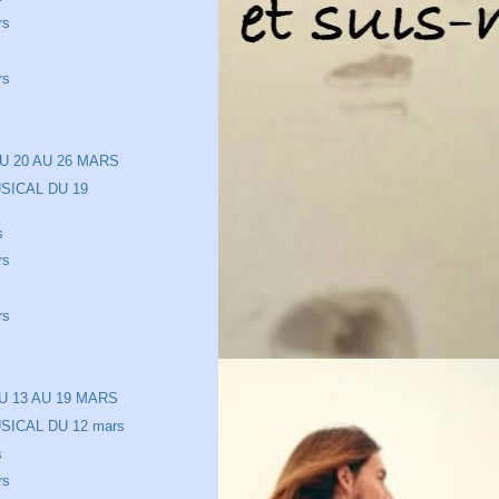
rs
rs
U 20 AU 26 MARS
SICAL DU 19
s
rs
rs
U 13 AU 19 MARS
ICAL DU 12 mars
s
rs