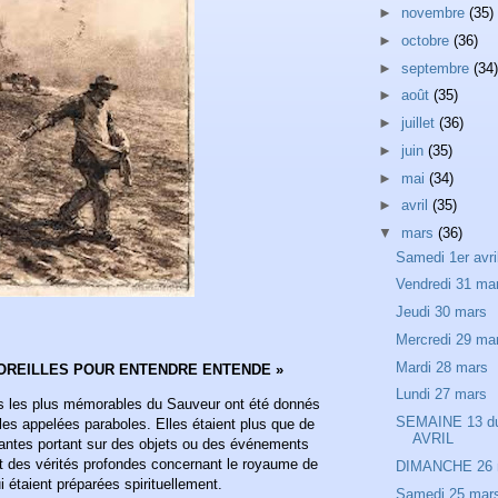
►
novembre
(35)
►
octobre
(36)
►
septembre
(34)
►
août
(35)
►
juillet
(36)
►
juin
(35)
►
mai
(34)
►
avril
(35)
▼
mars
(36)
Samedi 1er avri
Vendredi 31 ma
Jeudi 30 mars
Mercredi 29 ma
Mardi 28 mars
S OREILLES POUR ENTENDRE ENTENDE »
Lundi 27 mars
s les plus mémorables du Sauveur ont été donnés
SEMAINE 13 d
les appelées paraboles. Elles étaient plus que de
AVRIL
antes portant sur des objets ou des événements
nt des vérités profondes concernant le royaume de
DIMANCHE 26 
i étaient préparées spirituellement.
Samedi 25 mar