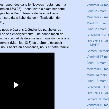
les rapportées dans le Nouveau Testament – la
Vendredi 24 ma
tthieu 13:3-23) – nous invite à examiner notre
Jeudi 23 mars
 parole de Dieu. Jésus a déclaré : « Car on
Mercredi 22 ma
et il sera dans l’abondance » (Traduction de
:10).
Mardi 21 mars
Lundi 20 mars
 nous préparons à étudier les paraboles du
el de ses enseignements, une bonne façon de
SEMAINE 12 D
otre cœur et de déterminer si nous donnons à la
DIMANCHE MU
erre » (Matthieu 13:8) où croître, s’épanouir,
MARS
qui nous bénira en abondance, nous et notre famille.
Samedi 18 mar
Vendredi 17 ma
Jeudi 16 mars
Mercredi 15 ma
Mardi 14 mars
Lundi 13 mars
SEMAINE 11 D
DIMANCHE MUS
Samedi 11 mar
Vendredi 10 ma