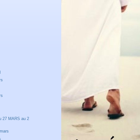
l
rs
rs
u 27 MARS au 2
mars
s