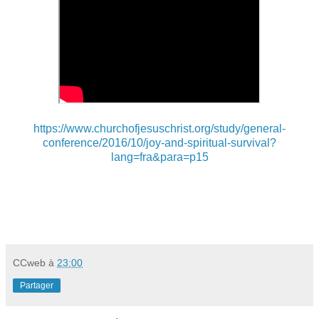
https://www.churchofjesuschrist.org/study/general-
conference/2016/10/joy-and-spiritual-survival?
lang=fra&para=p15
CCweb
à
23:00
Partager