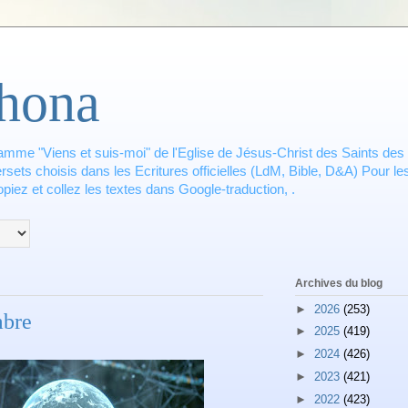
hona
amme "Viens et suis-moi" de l'Eglise de Jésus-Christ des Saints des 
ets choisis dans les Ecritures officielles (LdM, Bible, D&A) Pour les
piez et collez les textes dans Google-traduction, .
Archives du blog
►
2026
(253)
mbre
►
2025
(419)
►
2024
(426)
►
2023
(421)
►
2022
(423)