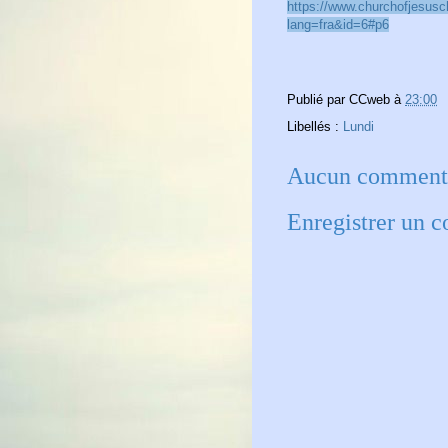
https://www.churchofjesusch
lang=fra&id=6#p6
Publié par
CCweb
à
23:00
Libellés :
Lundi
Aucun commenta
Enregistrer un 