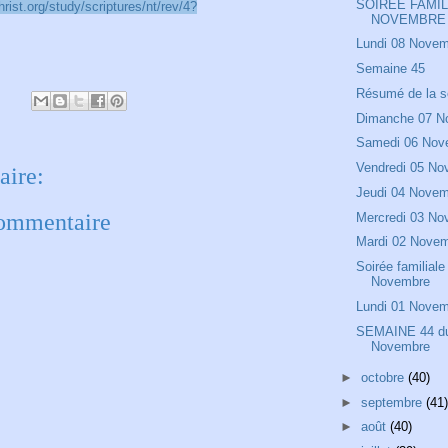
SOIREE FAMIL
rist.org/study/scriptures/nt/rev/4?
NOVEMBRE
Lundi 08 Nove
Semaine 45
Résumé de la 
Dimanche 07 N
Samedi 06 Nov
Vendredi 05 N
ire:
Jeudi 04 Nove
commentaire
Mercredi 03 N
Mardi 02 Nove
Soirée familiale
Novembre
Lundi 01 Nove
SEMAINE 44 du
Novembre
►
octobre
(40)
►
septembre
(41)
►
août
(40)