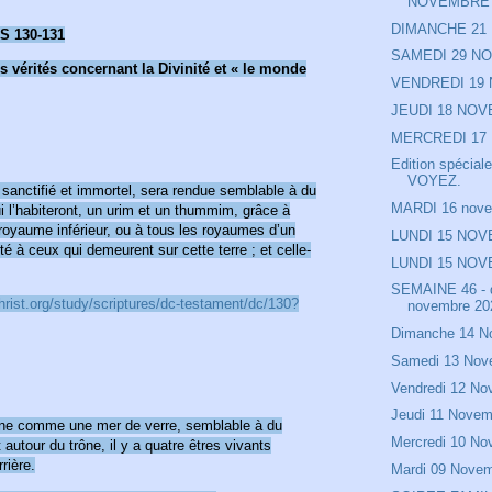
NOVEMBRE
DIMANCHE 21
 130-131
SAMEDI 29 N
 vérités concernant la Divinité et « le monde
VENDREDI 19
JEUDI 18 NO
MERCREDI 17
Edition spécia
VOYEZ.
t sanctifié et immortel, sera rendue semblable à du
MARDI 16 nov
ui l’habiteront, un urim et un thummim, grâce à
n royaume inférieur, ou à tous les royaumes d’un
LUNDI 15 NO
té à ceux qui demeurent sur cette terre ; et celle-
LUNDI 15 NO
SEMAINE 46 - 
rist.org/study/scriptures/dc-testament/dc/130?
novembre 20
Dimanche 14 N
Samedi 13 Nov
Vendredi 12 N
Jeudi 11 Novem
trône comme une mer de verre, semblable à du
Mercredi 10 N
t autour du trône, il y a quatre êtres vivants
rière.
Mardi 09 Nove