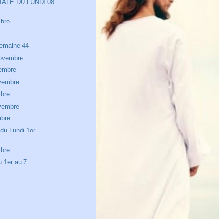
IALE DU LUNDI 08
mbre
semaine 44
ovembre
embre
ovembre
mbre
ovembre
mbre
 du Lundi 1er
mbre
 1er au 7