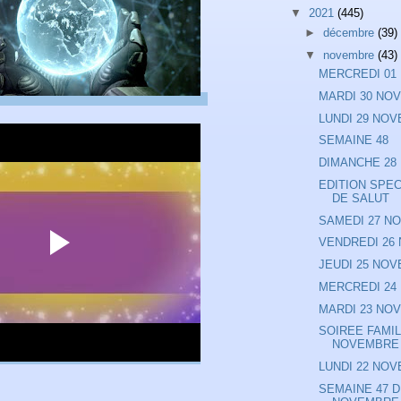
▼
2021
(445)
►
décembre
(39)
▼
novembre
(43)
MERCREDI 01
MARDI 30 NO
LUNDI 29 NO
SEMAINE 48
DIMANCHE 28
EDITION SPEC
DE SALUT
SAMEDI 27 N
VENDREDI 26
JEUDI 25 NO
MERCREDI 24
MARDI 23 NO
SOIREE FAMIL
NOVEMBRE
LUNDI 22 NO
SEMAINE 47 D