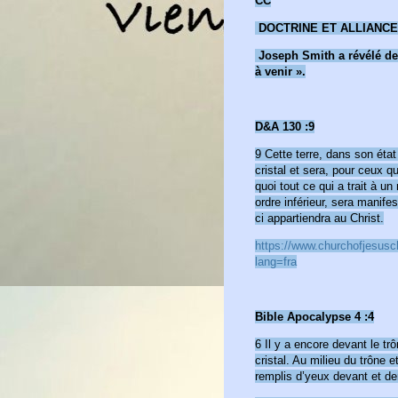
CC
DOCTRINE ET ALLIANCES
Joseph Smith a révélé des
à venir ».
D&A 130 :9
9 Cette terre, dans son éta
cristal et sera, pour ceux q
quoi tout ce qui a trait à u
ordre inférieur, sera manifes
ci appartiendra au Christ.
https://www.churchofjesusch
lang=fra
Bible Apocalypse 4 :4
6 Il y a encore devant le 
cristal. Au milieu du trône e
remplis d’yeux devant et der