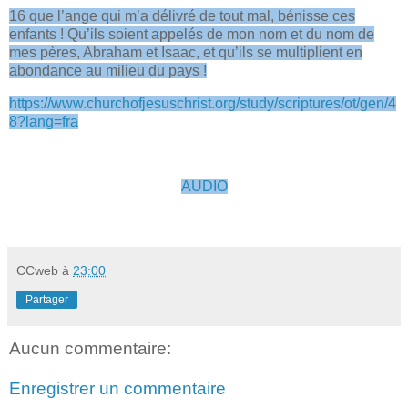
16 que l’ange qui m’a délivré de tout mal, bénisse ces
enfants ! Qu’ils soient appelés de mon nom et du nom de
mes pères, Abraham et Isaac, et qu’ils se multiplient en
abondance au milieu du pays !
https://www.churchofjesuschrist.org/study/scriptures/ot/gen/4
8?lang=fra
AUDIO
CCweb
à
23:00
Partager
Aucun commentaire:
Enregistrer un commentaire