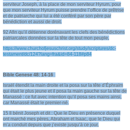
serviteur Joseph, à la place de mon serviteur Hyrum, pour
que mon serviteur Hyrum puisse prendre l’office de prêtrise
et de patriarche qui lui a été conféré par son père par
bénédiction et aussi de droit.
92 Afin qu’il détienne dorénavant les clefs des bénédictions
patriarcales données sur la tête de tout mon peuple,
https://www.churchofjesuschrist.org/study/scriptures/dc-
testament/dc/124?lang=fra&id=84-118#p84
Bible Genese 48: 14-16
Israël étendit la main droite et la posa sur la tête d’Éphraïm
qui était le plus jeune et il posa la main gauche sur la tête de
Manassé : ce fut avec intention qu’il posa ses mains ainsi,
car Manassé était le premier-né.
15 Il bénit Joseph et dit : Que le Dieu en présence duquel
ont marché mes pères, Abraham et Isaac, que le Dieu qui
m’a conduit depuis que j’existe jusqu’à ce jour,