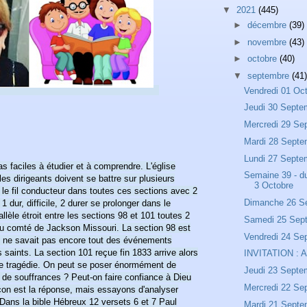
▼
2021
(445)
►
décembre
(39)
►
novembre
(43)
►
octobre
(40)
▼
septembre
(41)
Vendredi 01 Oc
Jeudi 30 Septe
Mercredi 29 Se
Mardi 28 Septe
Lundi 27 Septe
 faciles à étudier et à comprendre. L'église
Semaine 39 - d
les dirigeants doivent se battre sur plusieurs
3 Octobre
t le fil conducteur dans toutes ces sections avec 2
Dimanche 26 S
 dur, difficile, 2 durer se prolonger dans le
llèle étroit entre les sections 98 et 101 toutes 2
Samedi 25 Sep
 comté de Jackson Missouri. La section 98 est
Vendredi 24 Se
il ne savait pas encore tout des événements
 saints. La section 101 reçue fin 1833 arrive alors
INVITATION :
ine tragédie. On peut se poser énormément de
Jeudi 23 Septe
e souffrances ? Peut-on faire confiance à Dieu
Mercredi 22 Se
çon est la réponse, mais essayons d'analyser
 Dans la bible Hébreux 12 versets 6 et 7 Paul
Mardi 21 Septe