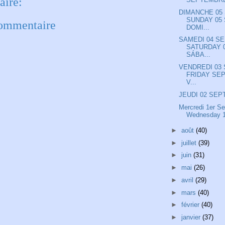
ire:
DIMANCHE 05
SUNDAY 05
commentaire
DOMI...
SAMEDI 04 S
SATURDAY 
SÁBA...
VENDREDI 03
FRIDAY SEP
V...
JEUDI 02 SE
Mercredi 1er S
Wednesday 1s
►
août
(40)
►
juillet
(39)
►
juin
(31)
►
mai
(26)
►
avril
(29)
►
mars
(40)
►
février
(40)
►
janvier
(37)