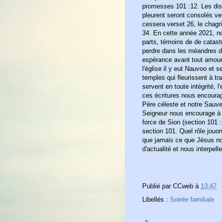
promesses 101 :12. Les dis
pleurent seront consolés ver
cessera verset 26, le chagr
34. En cette année 2021, n
parts, témoins de de catast
perdre dans les méandres d'
espérance avant tout amour c
l'église il y eut Nauvoo et 
temples qui fleurissent à tr
servent en toute intégrité, l
ces écritures nous encourage
Père céleste et notre Sauve
Seigneur nous encourage à 
force de Sion (section 101 :
section 101. Quel rôle jou
que jamais ce que Jésus no
d'actualité et nous interpelle
Publié par
CCweb
à
13:47
Libellés :
Soirée familiale