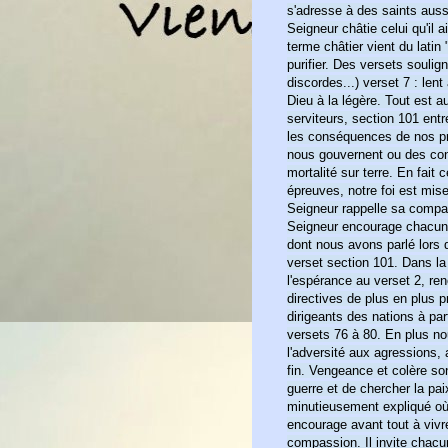
s'adresse à des saints aussi
Seigneur châtie celui qu'il 
terme châtier vient du latin 
purifier. Des versets soulig
discordes...) verset 7 : lent
Dieu à la légère. Tout est a
serviteurs, section 101 ent
les conséquences de nos pr
nous gouvernent ou des con
mortalité sur terre. En fait 
épreuves, notre foi est mise
Seigneur rappelle sa compa
Seigneur encourage chacun à
dont nous avons parlé lors 
verset section 101. Dans la
l'espérance au verset 2, r
directives de plus en plus p
dirigeants des nations à par
versets 76 à 80. En plus no
l'adversité aux agressions, 
fin. Vengeance et colère sont
guerre et de chercher la pai
minutieusement expliqué où
encourage avant tout à vivre
compassion. Il invite chacu