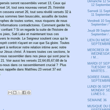
Dimanche 12 S
persés seront rassemblés verset 13, Ceux qui
12 September
set 14, tout sera nouveau verset 25, l'inimitié
Samedi 11 Sept
in cessera verset 26, tout sera révélé versets 32 à
11 September
ous sommes bien bousculés, assaillis de toutes
rophes de toutes sortes, nous risquons de nous
Vendredi 10 Sep
September / V
informations contradictoires. Comment garder foi,
onfiant ? Si on regarde la suite de l'histoire de
Jeudi 09 Septe
ses joies, Salt Lake et maintenant tous ces
September / 
avers le monde. Le Seigneur soutient ceux qui le
LIEN DU MERC
'esprit contrit n'ayant en vue que Sa gloire. Toutes
SEPTEMBR
nt à renforcer notre relation intime avec notre
MERCREDI 08
ur Jésus christ. À travers toutes ces sections, le
WEDNESDAY
nous rassembler dans nos pieux qui sont pour la
/ M...
 21. Voir aussi les versets 22,64,65,67,68 de la
MARDI 07 SE
ons-nous dans ce rassemblement crucial ? Plus
TUESDAY S
us rappelle dans Matthieu 23 verset 37 est
MARTES...
.
SOIREE FAMIL
SEPTEMBR
LUNDI 06 SEP
MONDAY SE
LUNES 0...
SEMAINE 36
MUSIQUE DU 
SEPTEMBR