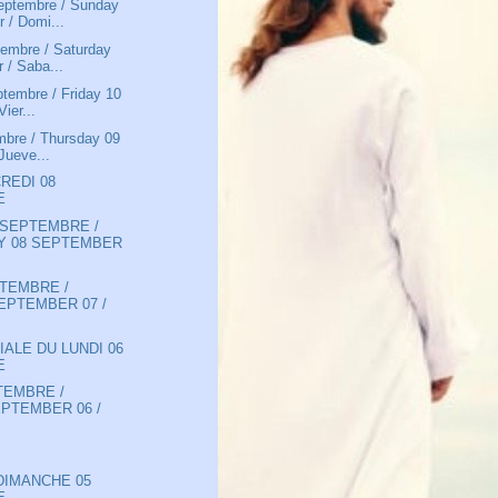
eptembre / Sunday
 / Domi...
embre / Saturday
 / Saba...
tembre / Friday 10
ier...
mbre / Thursday 09
Jueve...
REDI 08
E
 SEPTEMBRE /
 08 SEPTEMBER
PTEMBRE /
EPTEMBER 07 /
IALE DU LUNDI 06
E
TEMBRE /
PTEMBER 06 /
DIMANCHE 05
E