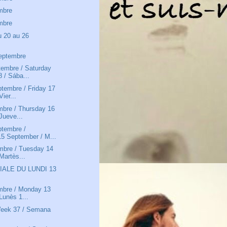
mbre
mbre
u 20 au 26
eptembre
embre / Saturday
 / Sába...
tembre / Friday 17
ier...
mbre / Thursday 16
Jueve...
ptembre /
5 September / M...
mbre / Tuesday 14
Martès...
IALE DU LUNDI 13
mbre / Monday 13
Lunès 1...
Week 37 / Semana