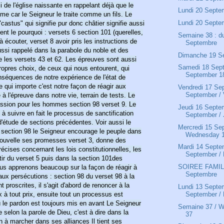
 de l'église naissante en rappelant déjà que le
Lundi 20 Septe
aime car le Seigneur le traite comme un fils. Le
Lundi 20 Septe
"castus" qui signifie pur donc châtier signifie aussi
nent le pourquoi : versets 6 section 101 (querelles,
Semaine 38 : d
 à écouter, verset 8 avoir pris les instructions de
Septembre
ussi rappelé dans la parabole du noble et des
Dimanche 19 S
re les versets 43 et 62. Les épreuves sont aussi
Samedi 18 Sept
opres choix, de ceux qui nous entourent, qui
September 18
séquences de notre expérience de l'état de
ce qui importe c'est notre façon de réagir aux
Vendredi 17 Sep
September / V
 à l'épreuve dans notre vie, terrain de tests. Le
ssion pour les hommes section 98 verset 9. Le
Jeudi 16 Septe
 suivre en fait le processus de sanctification
September / 
d'étude de sections précédentes. Voir aussi le
Mercredi 15 Se
 section 98 le Seigneur encourage le peuple dans
Wednesday 1
enouvelle ses promesses verset 3, donne des
Mardi 14 Septe
récises concernant les lois constitutionnelles, les
September / 
tir du verset 5 puis dans la section 101des
SOIREE FAMIL
us apprenons beaucoup sur la façon de réagir à
Septembre
aux persécutions : section 98 du verset 98 à la
 proscrites, il s'agit d'abord de renoncer à la
Lundi 13 Septe
x à tout prix, ensuite tout un processus est
September / 
 le pardon est toujours mis en avant Le Seigneur
Semaine 37 / 
 selon la parole de Dieu, c'est à dire dans la
37
n à marcher dans ses alliances Il tient ses