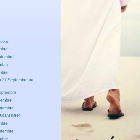
tobre
mbre
ptembre
mbre
mbre
u 27 Septembre au
eptembre
tembre
ptembre
 AULIAHONA
mbre
ptembre
mbre