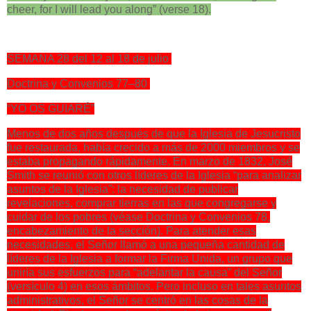
cheer, for I will lead you along” (verse 18).
SEMANA 28 del 12 al 18 de julio
Doctrina y Convenios 77–80
“YO OS GUIARÉ”
Menos de dos años después de que la Iglesia de Jesucristo
fue restaurada, había crecido a más de 2000 miembros y se
estaba propagando rápidamente. En marzo de 1832, José
Smith se reunió con otros líderes de la Iglesia “para analizar
asuntos de la Iglesia”: la necesidad de publicar
revelaciones, comprar tierras en las que congregarse y
cuidar de los pobres (véase Doctrina y Convenios 78,
encabezamiento de la sección). Para atender esas
necesidades, el Señor llamó a una pequeña cantidad de
líderes de la Iglesia a formar la Firma Unida, un grupo que
uniría sus esfuerzos para “adelantar la causa” del Señor
(versículo 4) en esos ámbitos. Pero incluso en tales asuntos
administrativos, el Señor se centró en las cosas de la