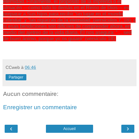
eternidad. Finalmente, el propósito de la imprenta o el
almacén —como todo lo demás en el Reino de Dios— es
preparar a Sus hijos para recibir “un lugar en el mundo
celestial” y “las riquezas de la eternidad” (versículos 7, 18); y
si esas bendiciones son difíciles de comprender ahora, en
medio del ajetreo de la vida diaria, Él nos asegura: “… sed
de buen ánimo, porque yo os guiaré” (versículo 18).
CCweb
à
06:46
Partager
Aucun commentaire:
Enregistrer un commentaire
‹
›
Accueil