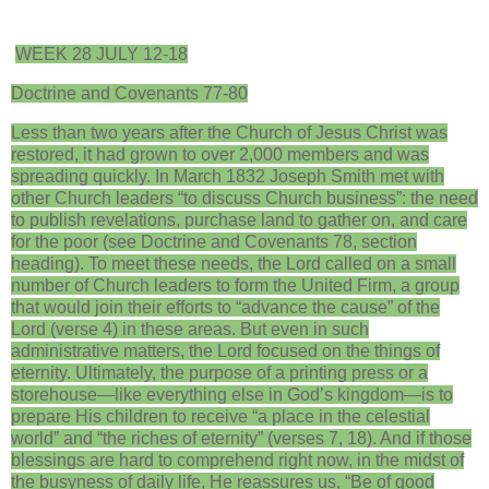
WEEK 28 JULY 12-18
Doctrine and Covenants 77-80
Less than two years after the Church of Jesus Christ was
restored, it had grown to over 2,000 members and was
spreading quickly. In March 1832 Joseph Smith met with
other Church leaders “to discuss Church business”: the need
to publish revelations, purchase land to gather on, and care
for the poor (see Doctrine and Covenants 78, section
heading). To meet these needs, the Lord called on a small
number of Church leaders to form the United Firm, a group
that would join their efforts to “advance the cause” of the
Lord (verse 4) in these areas. But even in such
administrative matters, the Lord focused on the things of
eternity. Ultimately, the purpose of a printing press or a
storehouse—like everything else in God’s kingdom—is to
prepare His children to receive “a place in the celestial
world” and “the riches of eternity” (verses 7, 18). And if those
blessings are hard to comprehend right now, in the midst of
the busyness of daily life, He reassures us, “Be of good