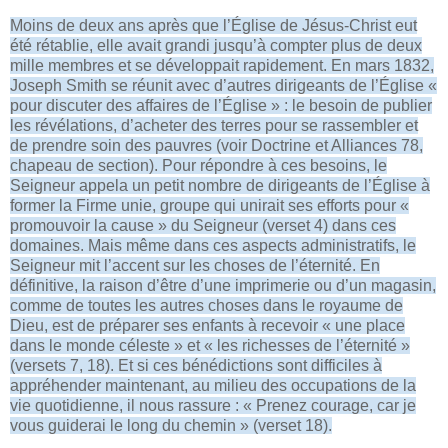
Moins de deux ans après que l’Église de Jésus-Christ eut
été rétablie, elle avait grandi jusqu’à compter plus de deux
mille membres et se développait rapidement. En mars 1832,
Joseph Smith se réunit avec d’autres dirigeants de l’Église «
pour discuter des affaires de l’Église » : le besoin de publier
les révélations, d’acheter des terres pour se rassembler et
de prendre soin des pauvres (voir Doctrine et Alliances 78,
chapeau de section). Pour répondre à ces besoins, le
Seigneur appela un petit nombre de dirigeants de l’Église à
former la Firme unie, groupe qui unirait ses efforts pour «
promouvoir la cause » du Seigneur (verset 4) dans ces
domaines. Mais même dans ces aspects administratifs, le
Seigneur mit l’accent sur les choses de l’éternité. En
définitive, la raison d’être d’une imprimerie ou d’un magasin,
comme de toutes les autres choses dans le royaume de
Dieu, est de préparer ses enfants à recevoir « une place
dans le monde céleste » et « les richesses de l’éternité »
(versets 7, 18). Et si ces bénédictions sont difficiles à
appréhender maintenant, au milieu des occupations de la
vie quotidienne, il nous rassure : « Prenez courage, car je
vous guiderai le long du chemin » (verset 18).