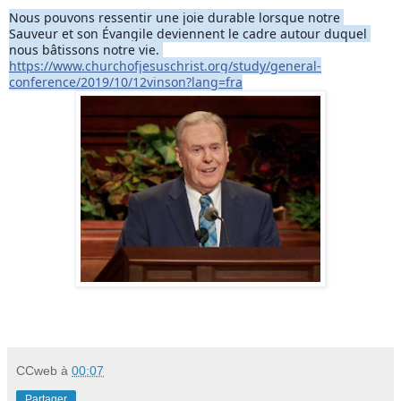
Nous pouvons ressentir une joie durable lorsque notre 
Sauveur et son Évangile deviennent le cadre autour duquel 
nous bâtissons notre vie. 
https://www.churchofjesuschrist.org/study/general-
conference/2019/10/12vinson?lang=fra
CCweb
à
00:07
Partager