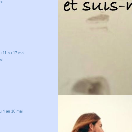
ai
i
i
u 11 au 17 mai
ai
u 4 au 10 mai
i