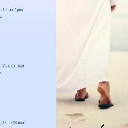
 1er au 7 juin
ai
i
i
u 25 au 31 mai
ai
i
i
u 18 au 24 mai