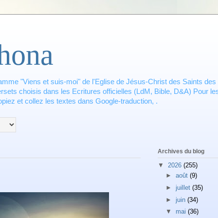
hona
amme "Viens et suis-moi" de l'Eglise de Jésus-Christ des Saints des 
ets choisis dans les Ecritures officielles (LdM, Bible, D&A) Pour les
piez et collez les textes dans Google-traduction, .
Archives du blog
▼
2026
(255)
►
août
(9)
►
juillet
(35)
►
juin
(34)
▼
mai
(36)