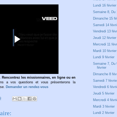
Lundi 16 février
Semaine 8, Du 1
Dimanche 15 fé
Samedi 14 févri
Vendredi 13 févr
Jeudi 12 février
Mercredi 11 févr
Mardi 10 février
Lundi 9 février
Semaine 7, Du 9
février
Dimanche 8 févr
 Rencontrez les missionnaires, en ligne ou en
Samedi 7 févrie
s a vos questions et vous présenterons la
ise.
Demander un rendez-vous
Vendredi 6 févri
Jeudi 5 février
9
Mercredi 4 févri
Mardi 3 février
ire:
Lundi 2 février