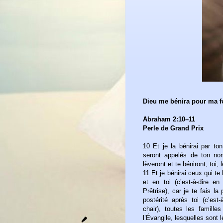
Dieu me bénira pour ma fo
Abraham 2:10–11
Perle de Grand Prix
10 Et je la bénirai par to
seront appelés de ton no
lèveront et te béniront, toi, 
11 Et je bénirai ceux qui te
et en toi (c’est-à-dire en 
Prêtrise), car je te fais l
postérité après toi (c’est-
chair), toutes les famille
l’Évangile, lesquelles sont l