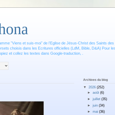
hona
amme "Viens et suis-moi" de l'Eglise de Jésus-Christ des Saints des 
ets choisis dans les Ecritures officielles (LdM, Bible, D&A) Pour les
piez et collez les textes dans Google-traduction, .
Archives du blog
▼
2026
(252)
►
août
(6)
►
juillet
(35)
►
juin
(34)
►
mai
(36)