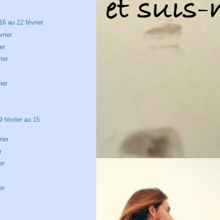
6 au 22 février
vrier
er
ier
ier
 février au 15
ier
r
er
er