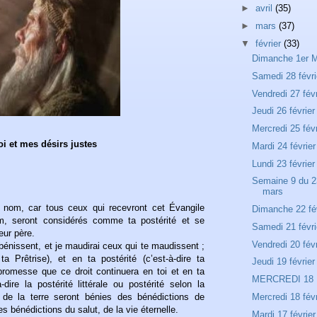
►
avril
(35)
►
mars
(37)
▼
février
(33)
Dimanche 1er 
Samedi 28 févri
Vendredi 27 févr
Jeudi 26 février
Mercredi 25 févr
i et mes désirs justes
Mardi 24 février
Lundi 23 février
Semaine 9 du 23
mars
n nom, car tous ceux qui recevront cet Évangile
Dimanche 22 fé
m, seront considérés comme ta postérité et se
Samedi 21 févri
leur père.
Vendredi 20 févr
 bénissent, et je maudirai ceux qui te maudissent ;
ta Prêtrise), et en ta postérité (c’est-à-dire ta
Jeudi 19 février
a promesse que ce droit continuera en toi et en ta
MERCREDI 18
à-dire la postérité littérale ou postérité selon la
s de la terre seront bénies des bénédictions de
Mercredi 18 févr
es bénédictions du salut, de la vie éternelle.
Mardi 17 février