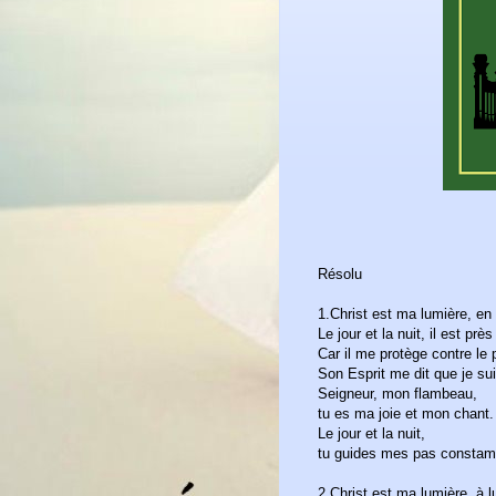
50 Christ
Résolu
1.Christ est ma lumière, en lu
Le jour et la nuit, il est prè
Car il me protège contre le
Son Esprit me dit que je su
Seigneur, mon flambeau,
tu es ma joie et mon chant.
Le jour et la nuit,
tu guides mes pas consta
2.Christ est ma lumière, à 