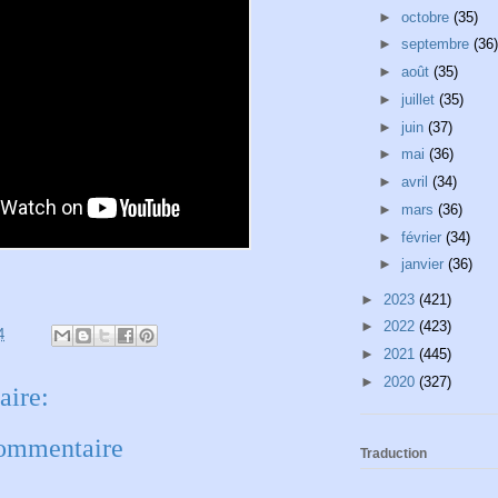
►
octobre
(35)
►
septembre
(36)
►
août
(35)
►
juillet
(35)
►
juin
(37)
►
mai
(36)
►
avril
(34)
►
mars
(36)
►
février
(34)
►
janvier
(36)
►
2023
(421)
►
2022
(423)
4
►
2021
(445)
►
2020
(327)
ire:
commentaire
Traduction