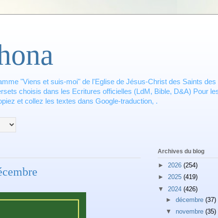
hona
amme "Viens et suis-moi" de l'Eglise de Jésus-Christ des Saints des 
ets choisis dans les Ecritures officielles (LdM, Bible, D&A) Pour les
piez et collez les textes dans Google-traduction, .
Archives du blog
►
2026
(254)
écembre
►
2025
(419)
▼
2024
(426)
►
décembre
(37)
▼
novembre
(35)