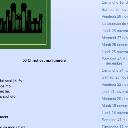
Dimanche 1er 
Samedi 30 nov
Vendredi 29 no
La chanson d
Jeudi 28 novem
Mercredi 27 no
Mardi 26 novem
Lundi 25 novem
Semaine 48 du 
 est ma lumière
décembre
Dimanche 24 n
Samedi 23 nov
i seul j’ai foi;
Vendredi 22 no
s de moi,
 péché.
jeudi 21 novem
is racheté.
Mercredi 20 no
Mardi 19 novem
Lundi 18 novem
mment.
Semaine 47 du 
Dimanche 17 n
lui va mon chant.