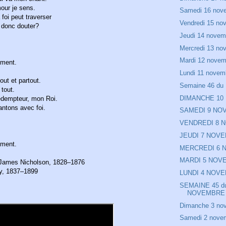
our je sens.
Samedi 16 nov
foi peut traverser
Vendredi 15 no
 donc douter?
Jeudi 14 novem
Mercredi 13 no
Mardi 12 novem
mment.
Lundi 11 novem
out et partout.
Semaine 46 du 
tout.
DIMANCHE 10
édempteur, mon Roi.
ntons avec foi.
SAMEDI 9 NO
VENDREDI 8 
JEUDI 7 NOV
mment.
MERCREDI 6
MARDI 5 NOV
e James Nicholson, 1828–1876
y, 1837–1899
LUNDI 4 NOV
SEMAINE 45 du
NOVEMBRE
Dimanche 3 no
Samedi 2 nove