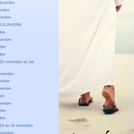
décembre
embre
vembre
e AULIAHONA
bre
vembre
bre
bre
25 novembre au 1er
ovembre
embre
vembre
bre
vembre
bre
bre
18 au 24 novembre
ovembre