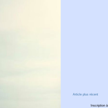
Article plus récent
Inscription à