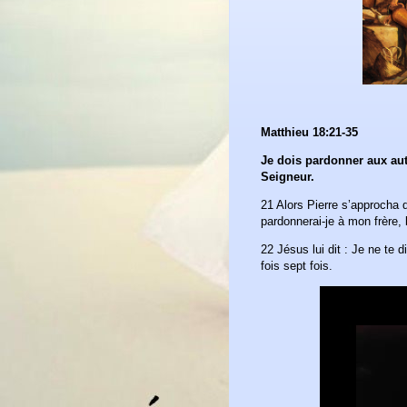
Matthieu 18:21-35
Je dois pardonner aux aut
Seigneur.
21 Alors Pierre s’approcha d
pardonnerai-je à mon frère, 
22 Jésus lui dit : Je ne te 
fois sept fois.