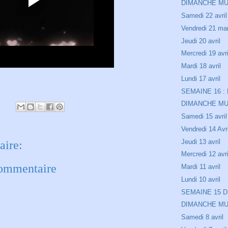
DIMANCHE MUS
Samedi 22 avril
Vendredi 21 ma
Jeudi 20 avril
Mercredi 19 avri
Mardi 18 avril
Lundi 17 avril
SEMAINE 16 : D
DIMANCHE MUS
Samedi 15 avril
Vendredi 14 Avri
Jeudi 13 avril
ire:
Mercredi 12 avri
commentaire
Mardi 11 avril
Lundi 10 avril
SEMAINE 15 DU
DIMANCHE MUS
Samedi 8 avril