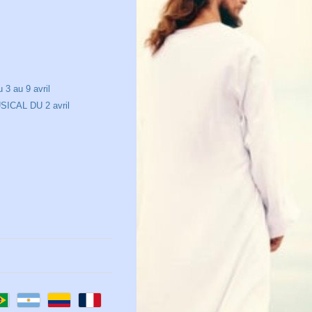
3 au 9 avril
ICAL DU 2 avril