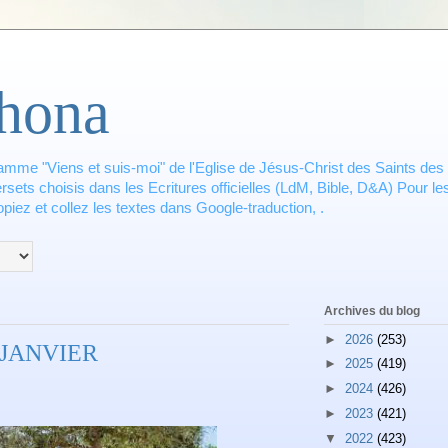
hona
amme "Viens et suis-moi" de l'Eglise de Jésus-Christ des Saints des 
ets choisis dans les Ecritures officielles (LdM, Bible, D&A) Pour les
piez et collez les textes dans Google-traduction, .
Archives du blog
►
2026
(253)
 JANVIER
►
2025
(419)
►
2024
(426)
►
2023
(421)
▼
2022
(423)