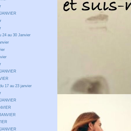
r
 JANVIER
r
r
24 au 30 Janvier
nvier
ier
vier
r
 JANVIER
VIER
u 17 au 23 janvier
r
 JANVIER
NVIER
 JANVIER
VIER
 JANVIER