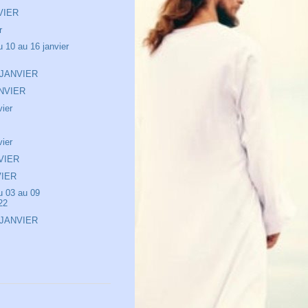
VIER
r
10 au 16 janvier
 JANVIER
NVIER
vier
vier
VIER
VIER
 03 au 09
22
 JANVIER