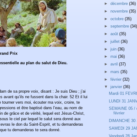
►
décembre
(36)
►
novembre
(35)
►
octobre
(35)
►
septembre
(34)
►
août
(35)
►
juillet
(36)
►
juin
(36)
Grand Prix
►
mai
(36)
essentielle au plan du salut de Dieu.
►
avril
(37)
►
mars
(35)
►
février
(32)
▼
janvier
(36)
dam de sa propre voix, disant : Je suis Dieu ; j’ai
Mardi 01 FEVR
 avant qu’ils ne fussent dans la chair. 52 Et il lui
LUNDI 31 JAN
e tourner vers moi, écouter ma voix, croire, te
gressions et être baptisé dans l’eau, au nom de
SEMAINE 05 / d
février
in de grâce et de vérité, lequel est Jésus-Christ,
ous le ciel par lequel le salut sera donné aux
DIMANCHE 30
evras le don du Saint-Esprit, et tu demanderas
SAMEDI 29 JA
e que tu demanderas te sera donné.
Vendredi 28 Jan