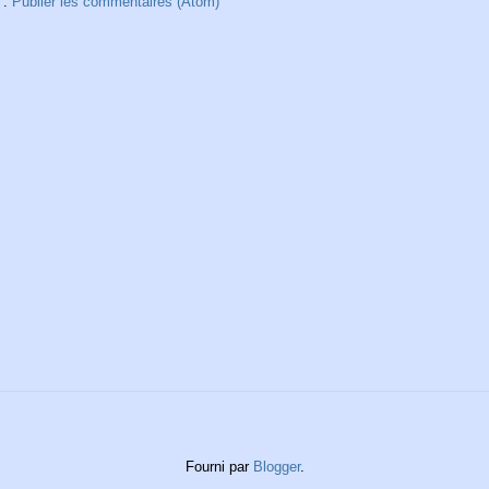
 :
Publier les commentaires (Atom)
Fourni par
Blogger
.