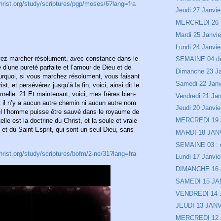
hrist.org/study/scriptures/pgp/moses/6?lang=fra
Jeudi 27 Janvie
MERCREDI 26
Mardi 25 Janvie
Lundi 24 Janvie
vez marcher résolument, avec constance dans le
SEMAINE 04 du 
 d’une pureté parfaite et l’amour de Dieu et de
Dimanche 23 Ja
urquoi, si vous marchez résolument, vous faisant
Samedi 22 Janv
st, et persévérez jusqu’à la fin, voici, ainsi dit le
rnelle. 21 Et maintenant, voici, mes frères bien-
Vendredi 21 Jan
t il n’y a aucun autre chemin ni aucun autre nom
Jeudi 20 Janvie
uel l’homme puisse être sauvé dans le royaume de
MERCREDI 19
elle est la doctrine du Christ, et la seule et vraie
, et du Saint-Esprit, qui sont un seul Dieu, sans
MARDI 18 JAN
SEMAINE 03 : d
rist.org/study/scriptures/bofm/2-ne/31?lang=fra
Lundi 17 Janvie
DIMANCHE 16
SAMEDI 15 JA
VENDREDI 14
JEUDI 13 JAN
MERCREDI 12