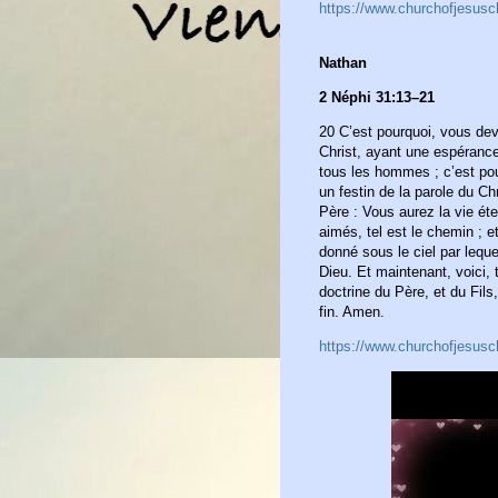
https://www.churchofjesusc
Nathan
2 Néphi 31:13–21
20 C’est pourquoi, vous de
Christ, ayant une espérance
tous les hommes ; c’est po
un festin de la parole du Chri
Père : Vous aurez la vie éte
aimés, tel est le chemin ; e
donné sous le ciel par leq
Dieu. Et maintenant, voici, t
doctrine du Père, et du Fils
fin. Amen.
https://www.churchofjesusch