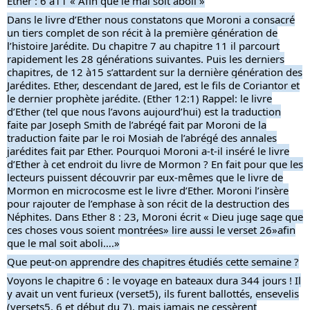
Ether : 6 à11 « Afin que le mal soit aboli »
Dans le livre d’Ether nous constatons que Moroni a consacré
un tiers complet de son récit à la première génération de
l’histoire Jarédite. Du chapitre 7 au chapitre 11 il parcourt
rapidement les 28 générations suivantes. Puis les derniers
chapitres, de 12 à15 s’attardent sur la dernière génération des
Jarédites. Ether, descendant de Jared, est le fils de Coriantor et
le dernier prophète jarédite. (Ether 12:1) Rappel: le livre
d’Ether (tel que nous l’avons aujourd’hui) est la traduction
faite par Joseph Smith de l’abrégé fait par Moroni de la
traduction faite par le roi Mosiah de l’abrégé des annales
jarédites fait par Ether. Pourquoi Moroni a-t-il inséré le livre
d’Ether à cet endroit du livre de Mormon ? En fait pour que les
lecteurs puissent découvrir par eux-mêmes que le livre de
Mormon en microcosme est le livre d’Ether. Moroni l’insère
pour rajouter de l’emphase à son récit de la destruction des
Néphites. Dans Ether 8 : 23, Moroni écrit « Dieu juge sage que
ces choses vous soient montrées» lire aussi le verset 26»afin
que le mal soit aboli….»
Que peut-on apprendre des chapitres étudiés cette semaine ?
Voyons le chapitre 6 : le voyage en bateaux dura 344 jours ! Il
y avait un vent furieux (verset5), ils furent ballottés, ensevelis
(versets5, 6 et début du 7), mais jamais ne cessèrent