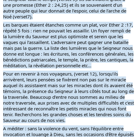
une promesse (Ether 2 : 24,25) et ils se souvenaient d’un
autre peuple qui leur donnait de l’espoir, celui de l’arche de
Noé (verset7).
Les barques étaient étanches comme un plat, voir Ether 2 :17,
répété 5 fois : rien ne pouvait les assaillir. Un foyer rempli de
la lumière du Sauveur est plus optimiste et serein que les
vagues qui l’assaillent. L’adversaire peut gagner une bataille
mais pas la guerre. La liste des lumières que le Seigneur nous
donne est longue : les écritures, les conférences générales, les
bénédictions patriarcales, le temple, la prière, les cantiques, la
méditation, la révélation personnelle etc…
Pour en revenir à nos voyageurs, (verset 12), lorsqu’ils
arrivèrent, leurs pensées se fixèrent non pas sur le miracle
auquel ils assistaient mais sur les miracles dont ils avaient été
témoins, la présence du Seigneur à leurs côtés tout au long de
la traversée. Beaucoup d’entre nous sommes au milieu de
notre traversée, aux prises avec de multiples difficultés et c’est
intéressant de reconnaître les petits miracles qui nous font
tenir. Recherchons les grandes choses et les tendres soins du
Sauveur au cours de nos vies.
A méditer : sans la violence du vent, sans l’équilibre entre
invocation et louange à Dieu, sans les occasions d’être épuisés