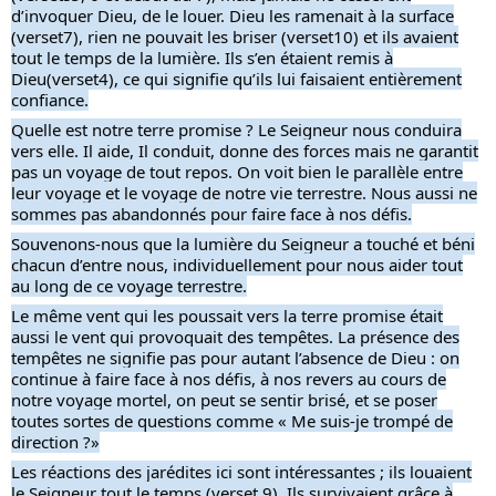
d’invoquer Dieu, de le louer. Dieu les ramenait à la surface
(verset7), rien ne pouvait les briser (verset10) et ils avaient
tout le temps de la lumière. Ils s’en étaient remis à
Dieu(verset4), ce qui signifie qu’ils lui faisaient entièrement
confiance.
Quelle est notre terre promise ? Le Seigneur nous conduira
vers elle. Il aide, Il conduit, donne des forces mais ne garantit
pas un voyage de tout repos. On voit bien le parallèle entre
leur voyage et le voyage de notre vie terrestre. Nous aussi ne
sommes pas abandonnés pour faire face à nos défis.
Souvenons-nous que la lumière du Seigneur a touché et béni
chacun d’entre nous, individuellement pour nous aider tout
au long de ce voyage terrestre.
Le même vent qui les poussait vers la terre promise était
aussi le vent qui provoquait des tempêtes. La présence des
tempêtes ne signifie pas pour autant l’absence de Dieu : on
continue à faire face à nos défis, à nos revers au cours de
notre voyage mortel, on peut se sentir brisé, et se poser
toutes sortes de questions comme « Me suis-je trompé de
direction ?»
Les réactions des jarédites ici sont intéressantes ; ils louaient
le Seigneur tout le temps (verset 9). Ils survivaient grâce à