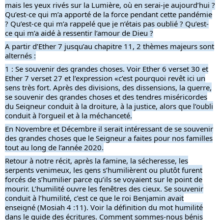
mais les yeux rivés sur la Lumière, où en serai-je aujourd’hui ?
Qu’est-ce qui m’a apporté de la force pendant cette pandémie
? Qu’est-ce qui m’a rappelé que je n’étais pas oublié ? Qu’est-
ce qui m’a aidé à ressentir l’amour de Dieu ?
A partir d’Ether 7 jusqu’au chapitre 11, 2 thèmes majeurs sont
alternés :
1 : Se souvenir des grandes choses. Voir Ether 6 verset 30 et
Ether 7 verset 27 et l’expression «c’est pourquoi revêt ici un
sens très fort. Après des divisions, des dissensions, la guerre,
se souvenir des grandes choses et des tendres miséricordes
du Seigneur conduit à la droiture, à la justice, alors que l’oubli
conduit à l’orgueil et à la méchanceté.
En Novembre et Décembre il serait intéressant de se souvenir
des grandes choses que le Seigneur a faites pour nos familles
tout au long de l’année 2020.
Retour à notre récit, après la famine, la sécheresse, les
serpents venimeux, les gens s’humilièrent ou plutôt furent
forcés de s’humilier parce qu’ils se voyaient sur le point de
mourir. L’humilité ouvre les fenêtres des cieux. Se souvenir
conduit à l’humilité, c’est ce que le roi Benjamin avait
enseigné (Mosiah 4 :11). Voir la définition du mot humilité
dans le guide des écritures. Comment sommes-nous bénis