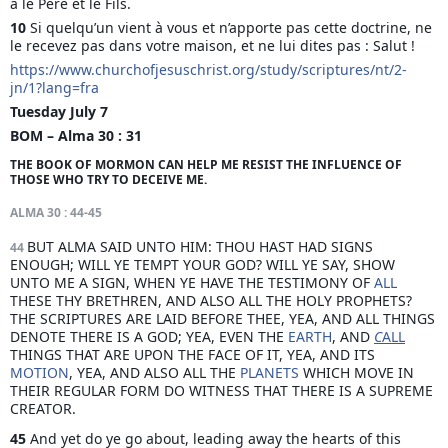
a le Père et le Fils.
10 
Si quelqu’un vient à vous et n’apporte pas cette doctrine, ne 
le recevez pas dans votre maison, et ne lui dites pas : Salut !
https://www.churchofjesuschrist.org/study/scriptures/nt/2-
jn/1?lang=fra
Tuesday July 7
BOM – Alma 30 : 31
THE BOOK OF MORMON CAN HELP ME RESIST THE INFLUENCE OF 
THOSE WHO TRY TO DECEIVE ME.  
ALMA 30 : 44-45  
BUT ALMA SAID UNTO HIM: THOU HAST HAD SIGNS 
44 
ENOUGH; WILL YE TEMPT YOUR GOD? WILL YE SAY, SHOW 
UNTO ME A SIGN, WHEN YE HAVE THE TESTIMONY OF 
ALL
THESE THY BRETHREN, AND ALSO ALL THE HOLY PROPHETS? 
THE SCRIPTURES ARE LAID BEFORE THEE, YEA, AND ALL THINGS 
DENOTE THERE IS A GOD; YEA, EVEN THE 
EARTH
, AND 
C
ALL
THINGS THAT ARE UPON THE FACE OF IT, YEA, AND ITS 
MOTION
, YEA, AND ALSO ALL THE 
PLANETS
 WHICH MOVE IN 
THEIR REGULAR FORM DO WITNESS THAT THERE IS A SUPREME 
CREATOR.
45 
And yet do ye go about, leading away the hearts of this 