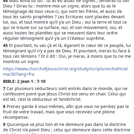
44 
Mais Alma lui dit : tu as eu assez de signes ; tenteras-tu ton 
Dieu ? Diras-tu : montre-moi un signe, alors que tu as le 
témoignage de tous ceux-ci, qui sont tes frères, et aussi de 
tous les saints prophètes ? Les Ecritures sont placées devant 
toi, oui, et tout montre qu’il y’a un Dieu ; oui la terre et tout ce 
qui se trouve
 sur sa surface, oui, et son mouvement, oui, et 
aussi toutes les planètes qui se meuvent dans leur ordre 
régulier témoignent qu’il y’a un Créateur suprême.
45 
Et pourtant, tu vas çà et là, égarant le cœur de ce peuple, lui 
témoignant qu’il n’y a pas de Dieu. Et pourtant, nieras-tu face à 
tous ces témoins ? Et il dit : Oui, je nierai, à moins que tu ne me 
montres un signe.
https://www.churchofjesuschrist.org/study/scriptures/bofm/al
ma/30?lang=fra
BIBLE: 2 Jean 1 : 7-10
7 
Car plusieurs séducteurs sont entrés dans le monde, qui ne 
confessent point que Jésus Christ est venu en chair. Celui qui 
est tel, c’est le séducteur et l’antéchrist.
8 
Prenez garde à vous-mêmes, afin que vous ne perdiez pas le 
fruit de votre travail, mais que vous receviez une pleine 
récompense.
9 
Quiconque va plus loin et ne demeure pas dans la doctrine 
de Christ n’a point Dieu ; celui qui demeure dans cette doctrine 