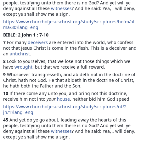
people, testifying unto them there is no God? And yet will ye 
deny against all these 
witnesses
? And he said: Yea, I will deny, 
except ye shall show me a sign.
https://www.churchofjesuschrist.org/study/scriptures/bofm/al
ma/30?lang=eng
BIBLE: 2 John 1 : 7-10
7 
For many 
deceivers
 are entered into the world, who confess 
not that Jesus Christ is come in the flesh. This is a deceiver and 
an 
antichrist
.
8 
Look to yourselves, that we lose not those things which we 
have 
wrought
, but that we receive a full reward.
9 
Whosoever transgresseth, and abideth not in the doctrine of 
Christ, hath not God. He that abideth in the doctrine of Christ, 
he hath both the Father and the Son.
10 
If there come any unto you, and bring not this doctrine, 
receive him not into 
your
house
, neither bid him God speed:
https://www.churchofjesuschrist.org/study/scriptures/nt/2-
jn/1?lang=eng
45 
And yet do ye go about, leading away the hearts of this 
people, testifying unto them there is no God? And yet will ye 
deny against all these 
witnesses
? And he said: Yea, I will deny, 
except ye shall show me a sign.